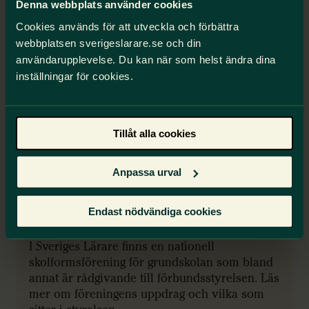
övrig dokumentation ska avgöras av lärarna
Denna webbplats använder cookies
själva.
Cookies används för att utveckla och förbättra
Lärares, speciallärares och specialpedagogers
webbplatsen sverigeslarare.se och din
gemensamma professionella bedömningar av
användarupplevelse. Du kan när som helst ändra dina
elevers stödbehov ska ges avgörande betydelse i
inställningar för cookies.
hur stödarbetet sker i grundskolan.
Se gärna filmen från webbinariet där politiken för grundskolan
presenterades.
Tillåt alla cookies
Frågor som rör grundskolan
Anpassa urval
Nationell skolformsförening för
Endast nödvändiga cookies
grundskolan
I Sveriges Lärare finns en nationell
skolformsförening för grundskolan som bland
annat är rådgivande till förbundsstyrelsen. Läs
mer om föreningens uppdrag och vilka som