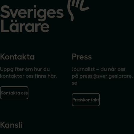
till
startsidan
Kontakta
Press
Uppgifter om hur du
Journalist – du når oss
kontaktar oss finns här.
på
press@sverigeslarare.
se
Kontakta oss
Presskontakt
Kansli