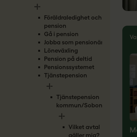
Föräldraledighet och
pension
Gå i pension
Va
Jobba som pensionär
Löneväxling
Pension på deltid
Pensionssystemet
Tjänstepension
Tjänstepension
kommun/Sobona
Vilket avtal
Må
gäller mig?