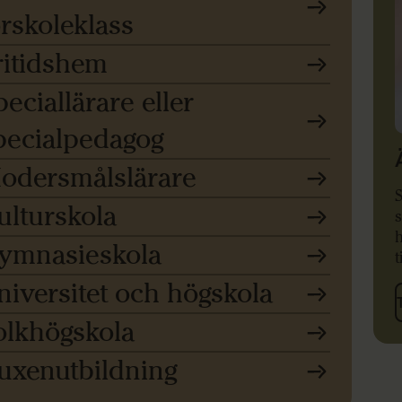
örskoleklass
ritidshem
peciallärare eller
pecialpedagog
odersmålslärare
ulturskola
s
h
ymnasieskola
t
niversitet och högskola
olkhögskola
uxenutbildning