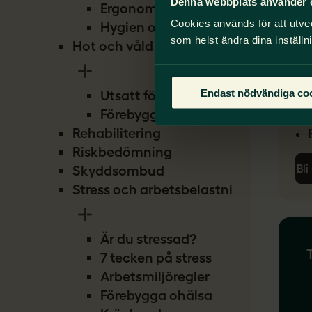
Denna webbplats använder 
Ergonomi
Cookies används för att utve
Hygien och smitta
som helst ändra dina inställn
Hot och våld
Nä
Endast nödvändiga co
Utsatt för hot
Förebygg hot
Rehabilitering
Riskbedömning
Bl
Skyddsombud
Stress och arbetsbelastning
Är du stressad?
7 tecken på stress
Arbetsmiljöregler
Förebygga ohälsa