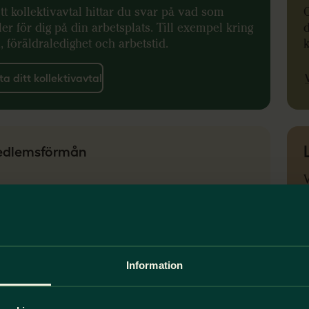
itt kollektivavtal hittar du svar på vad som
O
ler för dig på din arbetsplats. Till exempel kring
d
, föräldraledighet och arbetstid.
k
ta ditt kollektivavtal
dlemsförmån
V
ö
p
Information