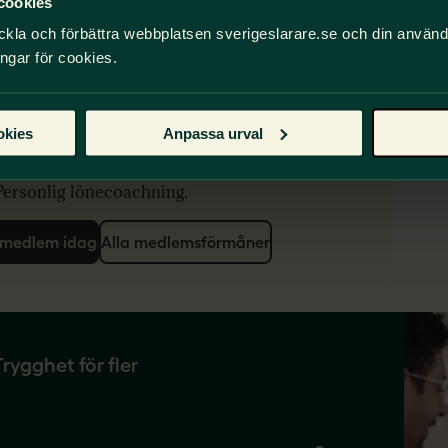
cookies
ckla och förbättra webbplatsen sverigeslarare.se och din använ
ingar för cookies.
r du vill utvecklas
Karriärrådgivning med feedback på
okies
Anpassa urval
jobbansökan m.m.
Digitala föreläsningar.
Personlig lönecoachning.
i medlem idag
Alla medlemsförmåner
Trygghet för fler