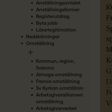
Anställningsavtalet
f
Anställningsformer
F
Registerutdrag
Byta jobb
S
Lärarlegitimation
Nedskärningar
s
Omställning
M
K
Kommun, region,
Sobona
G
Almega omställning
U
Fremia omställning
Sv Kyrkan omställning
F
Arbetsgivaralliansen
omställning
V
Arbetsgivarverket