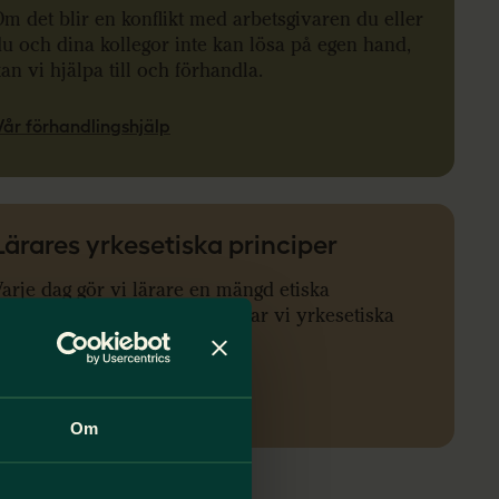
m det blir en konflikt med arbetsgivaren du eller
u och dina kollegor inte kan lösa på egen hand,
an vi hjälpa till och förhandla.
Vår förhandlingshjälp
Lärares yrkesetiska principer
arje dag gör vi lärare en mängd etiska
verväganden. Till vårt stöd har vi yrkesetiska
rinciper.
Läs mer om lärares yrkesetik
Om