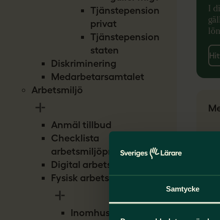
I d
Tjänstepension
gäl
privat
lön
Tjänstepension
staten
Hit
Diskriminering
Medarbetarsamtalet
Arbetsmiljö
Me
Anmäl tillbud
Checklista
arbetsmiljöproblem
Digital arbetsmiljö
Fysisk arbetsmiljö
Samtycke
Inomhusmiljö