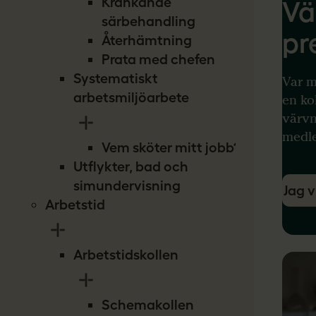
Kränkande
Vä
särbehandling
pr
Återhämtning
Prata med chefen
Systematiskt
Var m
arbetsmiljöarbete
en ko
värvn
medle
Vem sköter mitt jobb?
Utflykter, bad och
simundervisning
Jag v
Arbetstid
Arbetstidskollen
Schemakollen