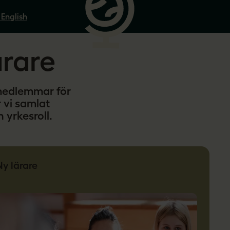
 English
ärare
 medlemmar för
 vi samlat
n yrkesroll.
Ny lärare