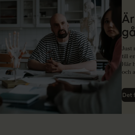
Är
g
Just
till 
Här h
och a
Det 