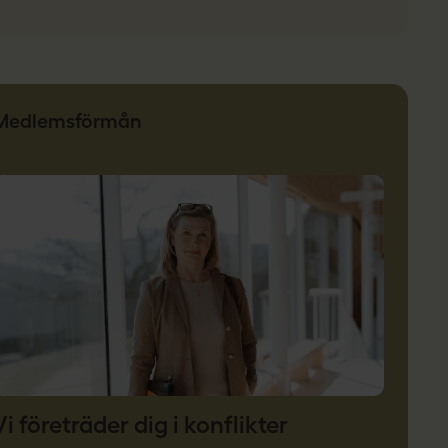
Medlemsförmån
Vi företräder dig i konflikter