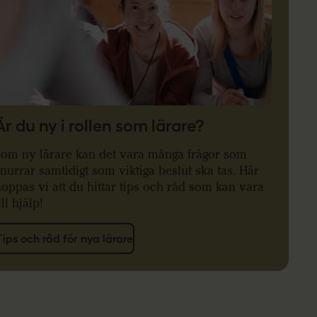
Är du ny i rollen som lärare?
Som ny lärare kan det vara många frågor som
nurrar samtidigt som viktiga beslut ska tas. Här
oppas vi att du hittar tips och råd som kan vara
ill hjälp!
Tips och råd för nya lärare