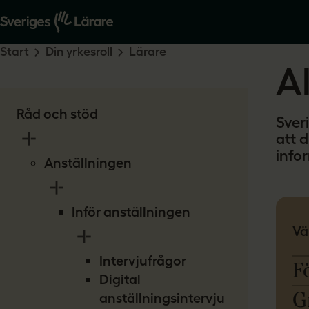
Start
Din yrkesroll
Lärare
Al
Råd och stöd
Sver
att 
infor
Anställningen
Inför anställningen
Vä
Intervjufrågor
F
Digital
G
anställningsintervju