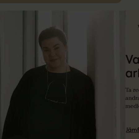
Va
ar
Ta re
andra
medle
Jämf