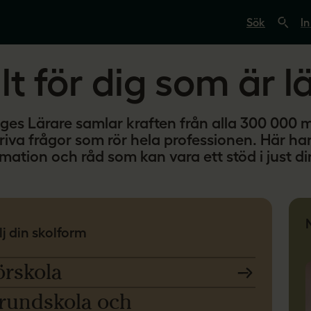
S
ö
In
k
p
å
lt för dig som är l
s
v
e
r
i
iges Lärare samlar kraften från alla 300 000
g
driva frågor som rör hela professionen. Här har
e
s
mation och råd som kan vara ett stöd i just di
l
ä
r
a
r
e
lj din skolform
.
s
e
örskola
rundskola och