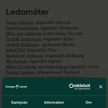
Ledamöter
Anna Carlsson
,
högstadiet Härryda
David Gustafsson
, lågstadiet Stockholm
Ellen van Lokhorst
,
kulturskolan Värmdö
Fredrik Andersson
,
högstadiet Sjöbo
Fredrik Björkman
,
gymnasiet Malmö
Ingrid Pihl
,
högstadiet Piteå
Madeleine Eriksson
,
högstadiet Jönköping
Mia Kempe
, lågstadiet Sigtuna
Mikael Forsberg
,
specialpedagog högstadiet Gävle
Pontus Larsson
, fritidshemmet Karlstad
Sandra Asp Axelsson
,
förskolan Borlänge
Yvonne Stenmark
, vuxenutbildning, Göteborg
Emma Arvidsson
, Sveriges Lärarstudenter
Johanna Andersson
, personalrepresentant
Samtycke
Information
Om