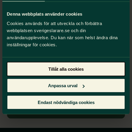
Stadgar
Denna webbplats använder cookies
Cookies används för att utveckla och förbättra
webbplatsen sverigeslarare.se och din
Det här är deras uppdrag
användarupplevelse. Du kan när som helst ändra dina
Är du nyfiken och vill veta mer om vilket
inställningar för cookies.
uppdrag förbundsstyrelsen har kan du läsa
mer om det i Sveriges Lärares stadgar.
Tillåt alla cookies
Anpassa urval
Förbundsstyrelsens uppdrag.
Endast nödvändiga cookies