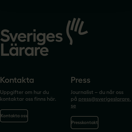
Gå
till
startsidan
Kontakta
Press
Uppgifter om hur du
Journalist – du når oss
kontaktar oss finns här.
på
press@sverigeslarare.
se
Kontakta oss
Presskontakt