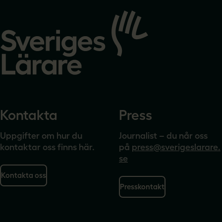
Gå
till
startsidan
Kontakta
Press
Uppgifter om hur du
Journalist – du når oss
kontaktar oss finns här.
på
press@sverigeslarare.
se
Kontakta oss
Presskontakt