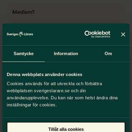
Medlem?
Samtycke
Information
Om
Denna webbplats använder cookies
Cookies används för att utveckla och förbättra
webbplatsen sverigeslarare.se och din
Grattis – du har rabatt!
användarupplevelse. Du kan när som helst ändra dina
inställningar för cookies.
Som medlem har du mer än 25 procent rabatt
(ordinarie pris: 410 kr/år). Kostnaden på 25
kr/mån kommer att faktureras tillsammans
med din medlemsavgift.
Tillåt alla cookies