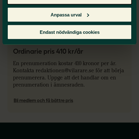
Lägg till/byt/avbeställ prenumeration
Anpassa urval
Inte medlem?
Endast nödvändiga cookies
Ordinarie pris 410 kr/år
En prenumeration kostar 410 kronor per år.
Kontakta redaktionen@vilarare.se för att börja
prenumerera. Uppge att det handlar om en
prenumeration i ämnesraden.
Bli medlem och få bättre pris