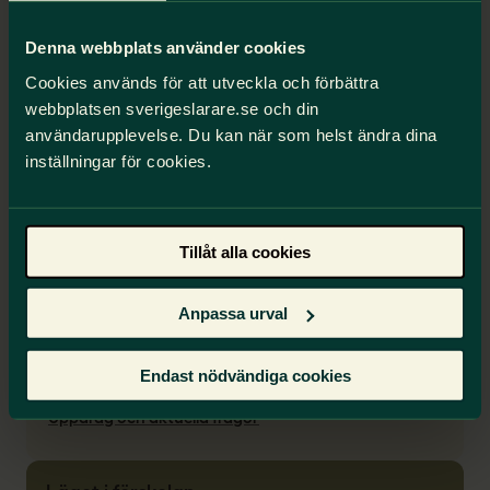
Denna webbplats använder cookies
Det finns stöd att få
Cookies används för att utveckla och förbättra
webbplatsen sverigeslarare.se och din
Förskollärare i förbundet
användarupplevelse. Du kan när som helst ändra dina
inställningar för cookies.
Nationell skolformsförening för
förskolan
Tillåt alla cookies
I Sveriges Lärare finns en nationell
skolformsförening för förskolan som bland
annat är rådgivande till förbundsstyrelsen. Läs
Anpassa urval
mer om föreningens uppdrag och vilka som
sitter i styrelsen.
Endast nödvändiga cookies
Uppdrag och aktuella frågor