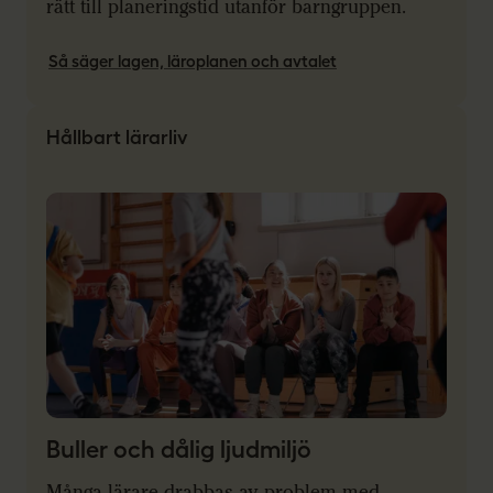
rätt till planeringstid utanför barngruppen.
Så säger lagen, läroplanen och avtalet
Hållbart lärarliv
Buller och dålig ljudmiljö
Många lärare drabbas av problem med