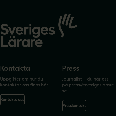
Gå
till
startsidan
Kontakta
Press
Uppgifter om hur du
Journalist – du når oss
kontaktar oss finns här.
på
press@sverigeslarare.
se
Kontakta oss
Presskontakt