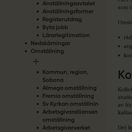
Anställningsavtalet
som i
Anställningsformer
Registerutdrag
Omstä
Byta jobb
Lärarlegitimation
råd
Nedskärningar
avg
Omställning
ko
Ko
Kommun, region,
Sobona
Almega omställning
Kolle
Fremia omställning
studi
Sv Kyrkan omställning
av lö
Arbetsgivaralliansen
kalla
omställning
Det f
Arbetsgivarverket