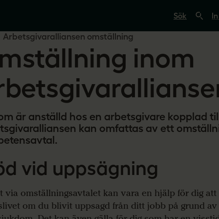
S
ö
In
k
p
Arbetsgivaralliansen omställning
å
mställning inom
s
v
e
r
rbetsgivarallianse
i
g
e
s
om är anställd hos en arbetsgivare kopplad til
l
ä
tsgivaralliansen kan omfattas av ett omställn
r
etensavtal.
a
r
e
öd vid uppsägning
.
s
e
t via omställningsavtalet kan vara en hjälp för dig att 
slivet om du blivit uppsagd från ditt jobb på grund av
 sjukdom. Det kan även gälla för dig som har en vissti