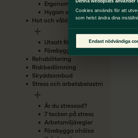
Denna webbplats använder 
Ergonomi
Cookies används för att utve
Hygien och smitta
som helst ändra dina inställn
Hot och våld
Endast nödvändiga co
Utsatt för hot
Förebygg hot
Rehabilitering
Riskbedömning
Skyddsombud
Stress och arbetsbelastning
Är du stressad?
7 tecken på stress
Arbetsmiljöregler
Förebygga ohälsa