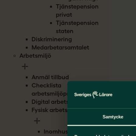
Tjänstepension
privat
Tjänstepension
staten
Diskriminering
Medarbetarsamtalet
Arbetsmiljö
Anmäl tillbud
Checklista
arbetsmiljöproblem
Digital arbetsmiljö
Fysisk arbetsmiljö
Samtycke
Inomhusmiljö