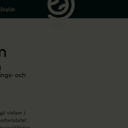
 English
n
l
ings- och
gå vidare i
 arbetsbrist
dsanställning