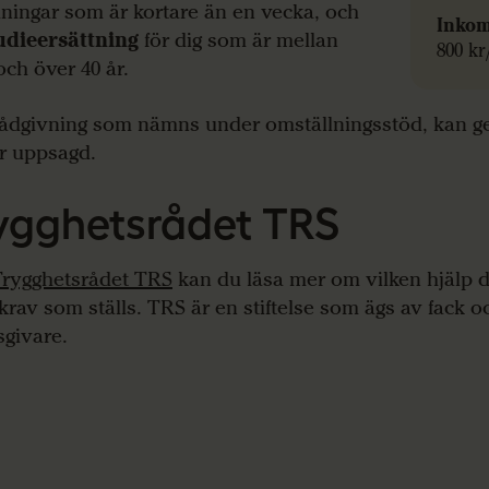
dningar som är kortare än en vecka, och
Inkom
udieersättning
för dig som är mellan
800 k
och över 40 år.
ådgivning som nämns under omställningsstöd, kan g
är uppsagd.
ygghetsrådet TRS
Trygghetsrådet TRS
kan du läsa mer om vilken hjälp d
 krav som ställs. TRS är en stiftelse som ägs av fack o
sgivare.