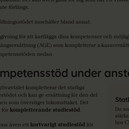
nte förlängs.
llningsstödet innehåller bland annat:
givning för att kartlägga dina kompetenser och möjlig
ångsersättning (AGE) som kompletterar a-kasseersät
mpetensstöden nedan
mpetensstöd under anstä
ktivavtalet kompletterar det statliga
estödet och kan ge ersättning för den del
Stat
nen som överstiger inkomsttaket. Det
Du som
s för
kompletterande studiestöd
.
stärk
hos CS
inns även ett
kortvarigt studiestöd
för