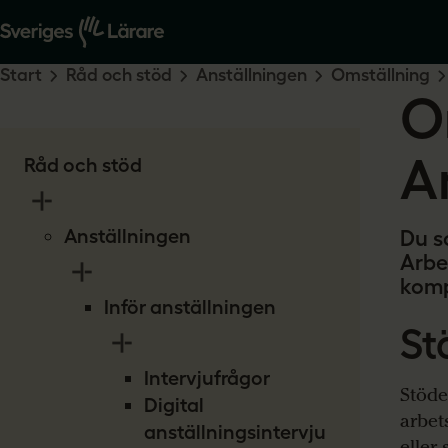
Start
Råd och stöd
Anställningen
Omställning
O
A
Råd och stöd
Anställningen
Du s
Arbe
komp
Inför anställningen
St
Intervjufrågor
Stöde
Digital
arbet
anställningsintervju
eller