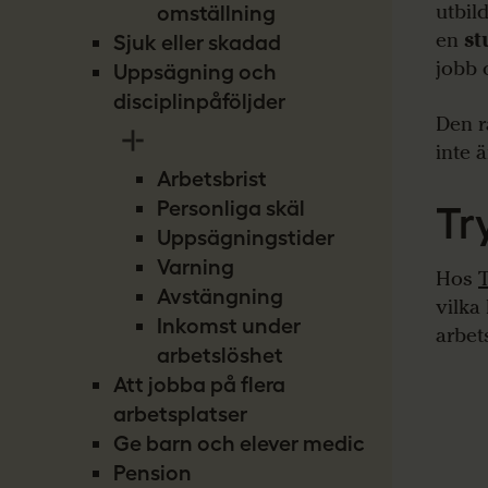
utbil
omställning
en
st
Sjuk eller skadad
jobb 
Uppsägning och
disciplinpåföljder
Den r
inte 
Arbetsbrist
Personliga skäl
Tr
Uppsägningstider
Varning
Hos
Avstängning
vilka
Inkomst under
arbet
arbetslöshet
Att jobba på flera
arbetsplatser
Ge barn och elever medicin
Pension