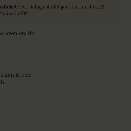
sttaket:
Det statliga stödet ger som mest ca 22
r/månad (2024).
es även om du
u kan få och
ch