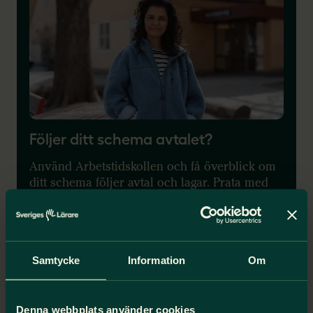
Följer ditt schema avtalet?
Använd Arbetstidskollen och få överblick om
ditt schema följer avtal och lagar. Prata med
din chef om något inte är som det ska.
Gör Arbetstidskollen
Samtycke
Information
Om
Lärarpodden
Denna webbplats använder cookies