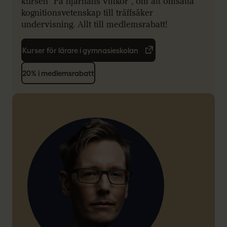
kursen "På hjärnans villkor", om att omsätta
kognitionsvetenskap till träffsäker
undervisning. Allt till medlemsrabatt!
Kurser för lärare i gymnasieskolan
20% i medlemsrabatt