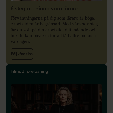
6 steg att hinna vara lärare
Förväntningarna på dig som lärare är höga.
Arbetstiden är begränsad. Med våra sex steg
får du koll på din arbetstid, ditt mående och
hur du kan påverka för att få bättre balans i
vardagen.
Följ våra tips
Filmad föreläsning