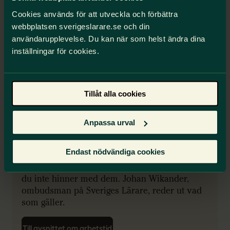
Cookies används för att utveckla och förbättra
webbplatsen sverigeslarare.se och din
användarupplevelse. Du kan när som helst ändra dina
inställningar för cookies.
Tillåt alla cookies
Vad ska rymmas i arbetstiden?
Anpassa urval
I det här avsnittet får du veta vilka
Endast nödvändiga cookies
arbetsuppgifter som ska rymmas inom din
reglerade arbetstid och vad du kan göra om
du inte hinner med dem. Johan Wikander,
ombudsman på Sveriges Lärare, reder ut vad
som gäller.
Till avsnittet om arbetstid