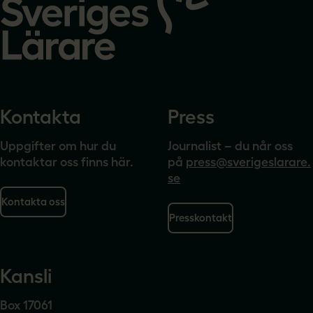
startsidan
Kontakta
Press
Uppgifter om hur du
Journalist – du når oss
kontaktar oss finns här.
på
press@sverigeslarare.
se
Kontakta oss
Presskontakt
Kansli
Box 17061