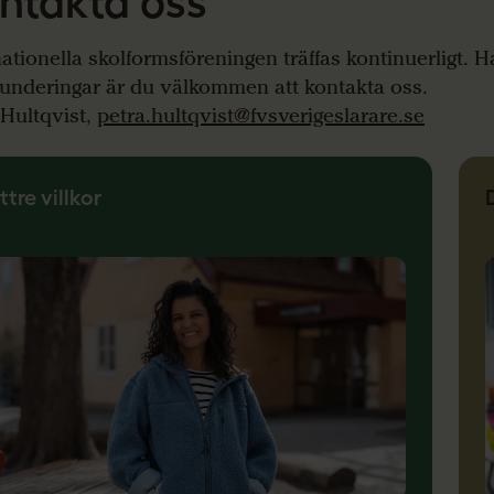
ntakta oss
ationella skolformsföreningen träffas kontinuerligt. H
 funderingar är du välkommen att kontakta oss.
 Hultqvist,
petra.hultqvist@fvsverigeslarare.se
ttre villkor