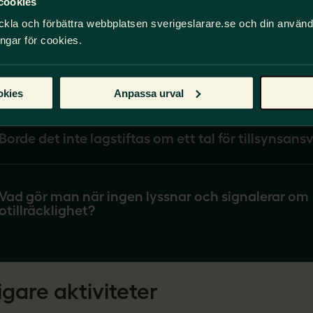
cookies
tillbaka uppåt i delegationsordningen?
ckla och förbättra webbplatsen sverigeslarare.se och din använ
ingar för cookies.
Hur ska man dokumentera när tillsyn brister och
rapporterar man till?
okies
Anpassa urval
Borde det inte lagstiftas om ett tal för tillsynsans
Vad gör man när ingen lyssnar och signalerar om
otillräcklighet?
igare aktiviteter