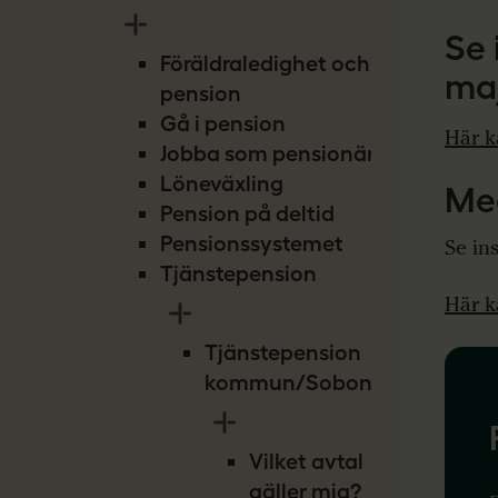
Se 
Föräldraledighet och
ma
pension
Gå i pension
Här k
Jobba som pensionär
Löneväxling
Me
Pension på deltid
Pensionssystemet
Se in
Tjänstepension
Här k
Tjänstepension
kommun/Sobona
Vilket avtal
gäller mig?