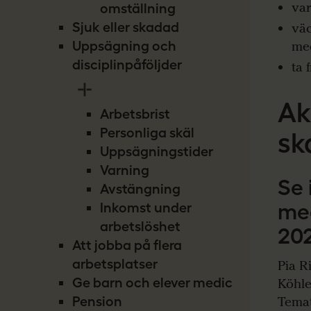
var
omställning
Sjuk eller skadad
väc
me
Uppsägning och
disciplinpåföljder
ta 
Ak
Arbetsbrist
Personliga skäl
sk
Uppsägningstider
Varning
Se 
Avstängning
me
Inkomst under
arbetslöshet
20
Att jobba på flera
arbetsplatser
Pia R
Ge barn och elever medicin
Köhle
Pension
Temat