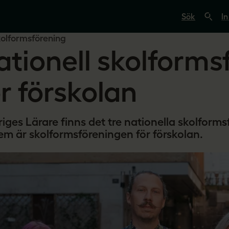
S
ö
In
k
p
kolformsförening
å
ationell skolforms
s
v
e
r
ör förskolan
i
g
e
s
riges Lärare finns det tre nationella skolform
l
ä
em är skolformsföreningen för förskolan.
r
a
r
e
.
s
e