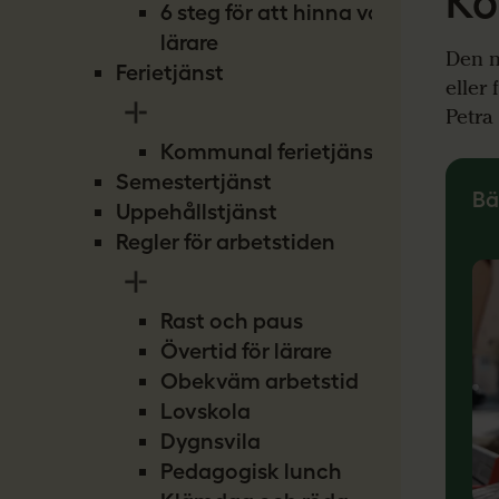
Ko
6 steg för att hinna vara
lärare
Den n
Ferietjänst
eller
Petra
Kommunal ferietjänst
Semestertjänst
Bä
Uppehållstjänst
Regler för arbetstiden
Rast och paus
Övertid för lärare
Obekväm arbetstid
Lovskola
Dygnsvila
Pedagogisk lunch