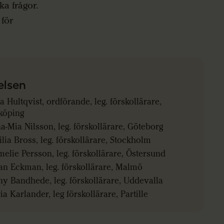
ka frågor.
 för
elsen
a Hultqvist, ordförande, leg. förskollärare,
köping
a-Mia Nilsson,
leg. förskollärare,
Göteborg
ilia Bross,
leg. förskollärare,
Stockholm
elie Persson, leg. förskollärare, Östersund
an Eckman,
leg. förskollärare,
Malmö
ny Bandhede,
leg. förskollärare,
Uddevalla
a Karlander, leg förskollärare, Partille