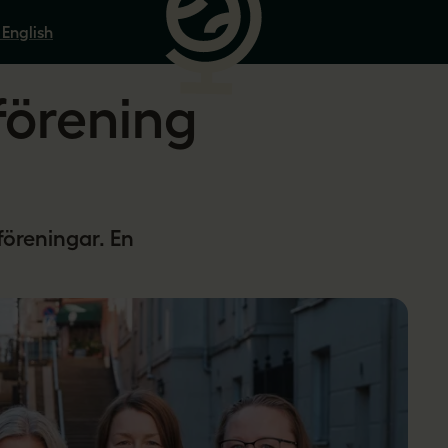
 English
förening
sföreningar. En