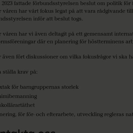
il 2023 fattade förbundsstyrelsen beslut om politik för 
 våren har vårt fokus legat på att vara rådgivande till
ndsstyrelsen inför att beslut togs.
 våren har vi även deltagit på ett gemensamt interna
ormsföreningar där en planering för höstterminens arb
r även fört diskussioner om vilka fokusfrågor vi ska h
 ställa krav på:
tak för barngruppernas storlek
nimibemanning
skollärartäthet
nering, för för- och efterarbete, utveckling regleras nat