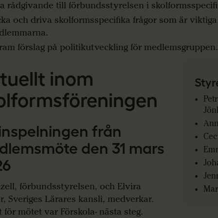
a rådgivande till förbundsstyrelsen i skolformsspecifi
ka och driva skolformsspecifika frågor som är viktiga
dlemmarna.
fram förslag på politikutveckling för medlemsgruppen.
tuellt inom
Styr
olformsföreningen
Petr
Jön
Ann
inspelningen från
Cec
dlems
möte den 31 mars
Emm
26
Joh
Jen
izell, förbundsstyrelsen, och Elvira
Mari
r, Sveriges Lärares kansli, medverkar.
 för mötet var Förskola- nästa steg.