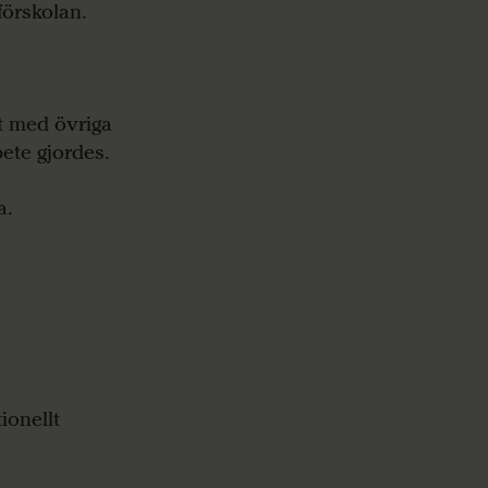
förskolan.
t med övriga
ete gjordes.
a.
ionellt