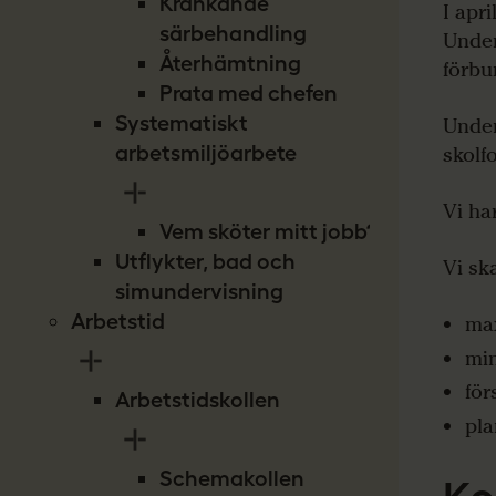
Kränkande
I apr
särbehandling
Under
Återhämtning
förbu
Prata med chefen
Systematiskt
Under
arbetsmiljöarbete
skolf
Vi ha
Vem sköter mitt jobb?
Utflykter, bad och
Vi ska
simundervisning
Arbetstid
max
mi
för
Arbetstidskollen
pla
Schemakollen