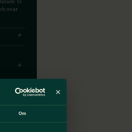
ratade vi
och svar
om det
Om
et