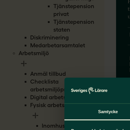
Tjänstepension
privat
u
Tjänstepension
staten
Diskriminering
Medarbetarsamtalet
Arbetsmiljö
Anmäl tillbud
Checklista
arbetsmiljöproblem
Digital arbetsmiljö
Fysisk arbetsmiljö
Samtycke
Inomhusmiljö