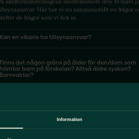
På skolformsföreningens medlemsmöte den 10 mars p
tillsynsansvar. Här har vi nu sammanställt en frågor 
tefter de frågor som vi fick in.
Kan en vikarie ha tillsynsansvar?
Finns det någon gräns på ålder för den/dom som
hämtar barn på förskolan? Alltså äldre syskon?
Barnvakter?
Kan man säga att man brister i tillsynsansvaret 
bara finns en 60% anställning för ett barn med
diabetes som behöver tillsyn hela dagen?
Information
Kan man returnera och avsäga sig tillsynsansvar