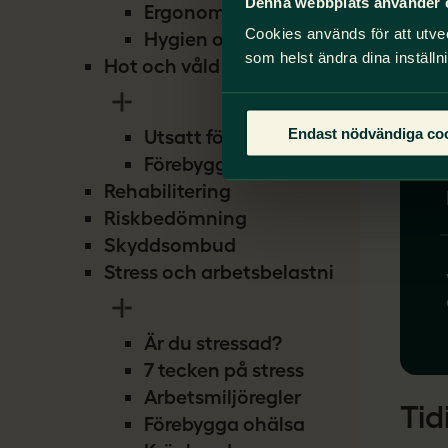
Denna webbplats använder 
Ergonomi
Cookies används för att utve
Hygien och smitta
som helst ändra dina inställn
Hot och våld
Endast nödvändiga co
Utsatt för hot
Förebygg hot
Rehabilitering
Riskbedömning
Skyddsombud
Stress och arbetsbelastning
Är du stressad?
7 tecken på stress
Arbetsmiljöregler
Tid
Förebygga ohälsa