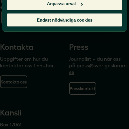
Anpassa urval
Endast nödvändiga cookies
Kontakta
Press
Uppgifter om hur du
Journalist – du når oss
kontaktar oss finns här.
på
press@sverigeslarare.
se
Kontakta oss
Presskontakt
Kansli
Box 17061