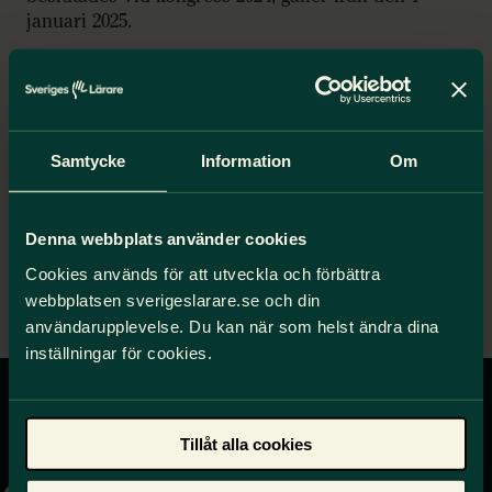
januari 2025.
Stadga Sveriges Lärarstudenter
Struktur Sveriges Lärarstudenter
Normalstadga
Samtycke
Information
Om
Beskriver uppdraget och ska vara ett stöd för
studerandeförening. Normalstadga gäller från den 1
januari 2025.
Denna webbplats använder cookies
Cookies används för att utveckla och förbättra
Normalstadga Sveriges Lärare –
webbplatsen sverigeslarare.se och din
Studerandeförening
användarupplevelse. Du kan när som helst ändra dina
inställningar för cookies.
Gå
Tillåt alla cookies
till
startsidan