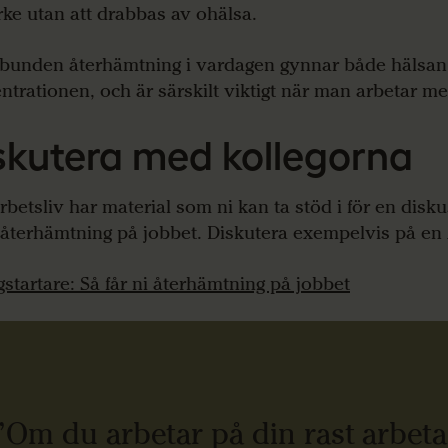
yrke utan att drabbas av ohälsa.
bunden återhämtning i vardagen gynnar både hälsan
ntrationen, och är särskilt viktigt när man arbetar m
skutera med kollegorna
rbetsliv har material som ni kan ta stöd i för en dis
r återhämtning på jobbet. Diskutera exempelvis på en
gstartare: Så får ni återhämtning på jobbet
”Om du arbetar på din rast arbeta