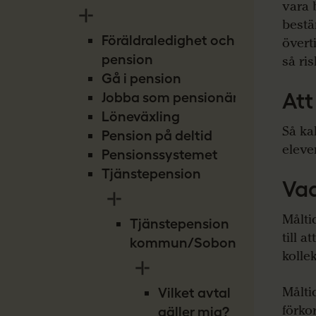
vara 
bestä
Föräldraledighet och
övert
pension
så ri
Gå i pension
Att
Jobba som pensionär
Löneväxling
Så ka
Pension på deltid
elever
Pensionssystemet
Tjänstepension
Vad
Målti
Tjänstepension
till a
kommun/Sobona
kolle
Målti
Vilket avtal
förko
gäller mig?