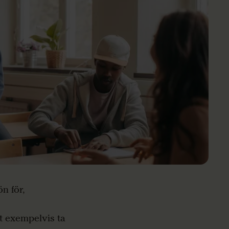
ön för,
tt exempelvis ta