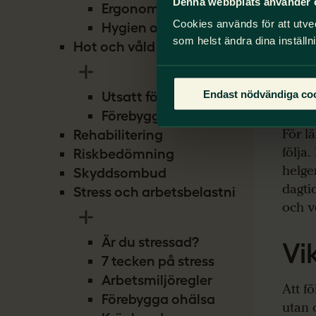
Vi
Denna webbplats använder 
Ergonomi
Cookies används för att utve
Hygien och smitta
som helst ändra dina inställn
Du sk
Hot och våld
varje
vecko
Endast nödvändiga co
Utsatt för hot
har a
Förebygg hot
För l
Rehabilitering
följa
Riskbedömning
helge
Skyddsombud
dagti
Stress och arbetsbelastning
och v
Är du stressad?
Vi
7 tecken på stress
Arbetsmiljöregler
Att f
Förebygga ohälsa
utan 