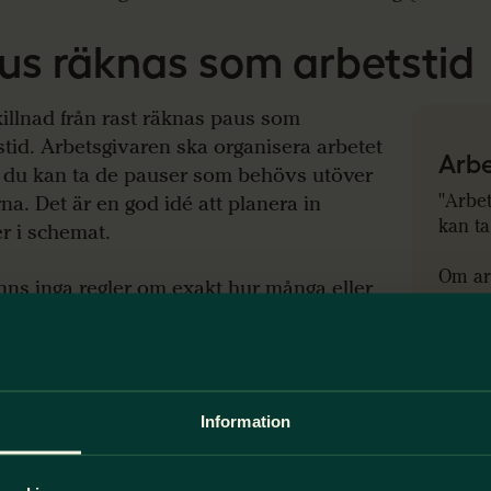
us räknas som arbetstid
skillnad från rast räknas paus som
stid. Arbetsgivaren ska organisera arbetet
Arbe
t du kan ta de pauser som behövs utöver
"Arbet
rna. Det är en god idé att planera in
kan t
r i schemat.
Om arb
inns inga regler om exakt hur många eller
särski
 pauser du har rätt till, utan det beror på
fall 
amheten och individuella behov. Det
förlä
e kunna vara att ta fem minuter per timme
 en fikastund på förmiddagen och en på
Pauser
Information
middagen.