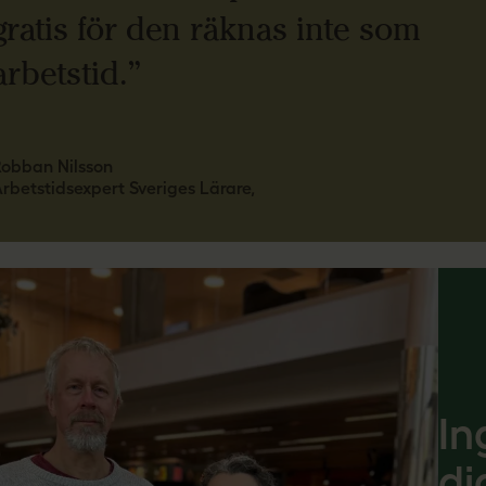
gratis för den räknas inte som
arbetstid.”
obban Nilsson
rbetstidsexpert Sveriges Lärare,
In
di