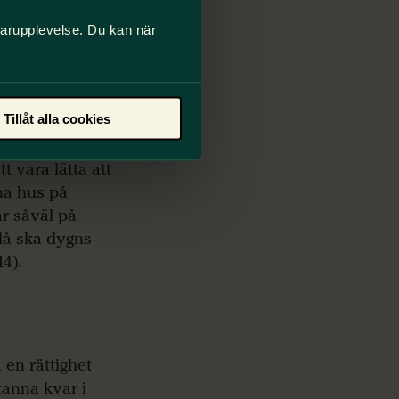
darupplevelse. Du kan när
gnsvila) under
hängande
ollektivavtal
Tillåt alla cookies
t vara lätta att
na hus på
ar såväl på
då ska dygns-
14).
 en rättighet
tanna kvar i