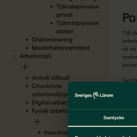
Tjänstepension
Pa
privat
Tjänstepension
staten
Till 
Diskriminering
arbet
Medarbetarsamtalet
så at
Arbetsmiljö
raste
pause
Anmäl tillbud
Det f
Checklista
långa
arbetsmiljöproblem
verks
Digital arbetsmiljö
skull
Fysisk arbetsmiljö
eller
Samtycke
efter
Inomhusmiljö