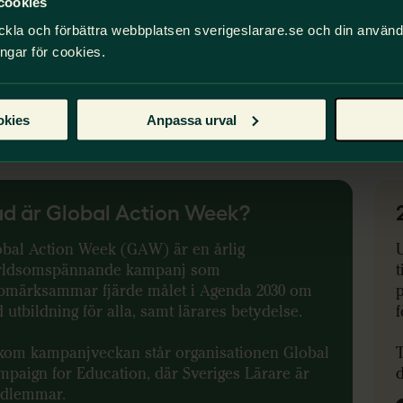
cookies
30 mål om utbildning.
Rektor
Cecilia Larsson-
åhl
och försteläraren
Sofie Nilsson
berättar om
ckla och förbättra webbplatsen sverigeslarare.se och din använ
r
Rosengårdsskolan har
lyckats
vända
ingar för cookies.
vecklingen.
 föreläsningen
okies
Anpassa urval
d är Global Action Week?
obal Action Week (GAW) är en årlig
rldsomspännande kampanj som
t
pmärksammar fjärde målet i Agenda 2030 om
 utbildning för alla, samt lärares betydelse.
f
kom kampanjveckan står organisationen Global
T
paign for Education, där Sveriges Lärare är
d
dlemmar.