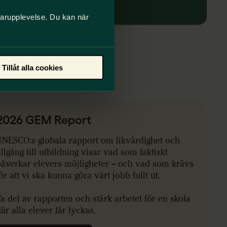
Gör skillnad här och nu!
darupplevelse. Du kan när
Tillåt alla cookies
2026 GEM Report
UNESCO:s globala rapport om likvärdighet och
illgång till utbildning visar vad som faktiskt
påverkar elevers möjligheter – och vad som krävs
ör att vi ska kunna göra vårt jobb fullt ut.
a del av rapporten och stärk arbetet för en skola
är alla elever får lyckas.