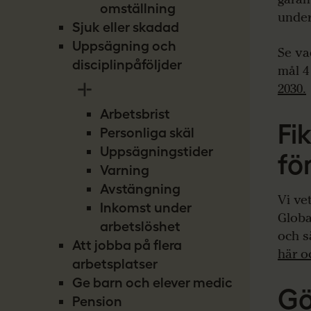
omställning
under
Sjuk eller skadad
Uppsägning och
Se va
disciplinpåföljder
mål 4
2030.
Arbetsbrist
Fi
Personliga skäl
Uppsägningstider
fö
Varning
Avstängning
Vi ve
Inkomst under
Globa
arbetslöshet
och sä
Att jobba på flera
här o
arbetsplatser
Ge barn och elever medicin
Gö
Pension