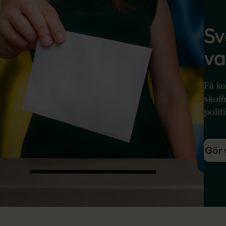
Sv
va
F
å ko
skolf
polit
Gör 