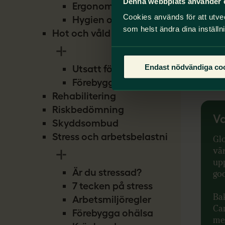
Denna webbplats använder 
Ergonomi
20
St
Cookies används för att utve
Hygien och smitta
hu
som helst ändra dina inställn
Hot och våld
ut
Se
Endast nödvändiga co
Utsatt för hot
Förebygg hot
Rehabilitering
Riskbedömning
Va
Skyddsombud
Stress och arbetsbelastning
Gl
vä
up
Är du stressad?
god
7 tecken på stress
Ba
Arbetsmiljöregler
Cam
Förebygga ohälsa
me