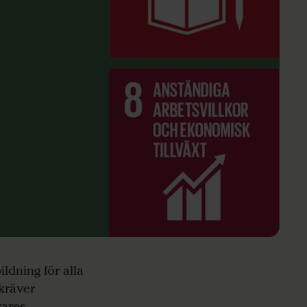
ldning för alla
 kräver
rares