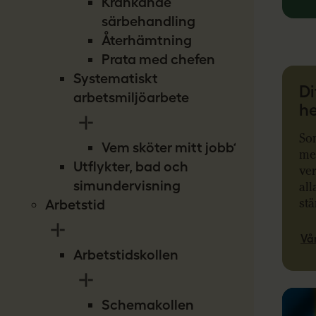
Kränkande
särbehandling
Återhämtning
Prata med chefen
Systematiskt
Di
arbetsmiljöarbete
he
So
Vem sköter mitt jobb?
med
Utflykter, bad och
ver
simundervisning
all
stä
Arbetstid
Vår
Arbetstidskollen
Schemakollen