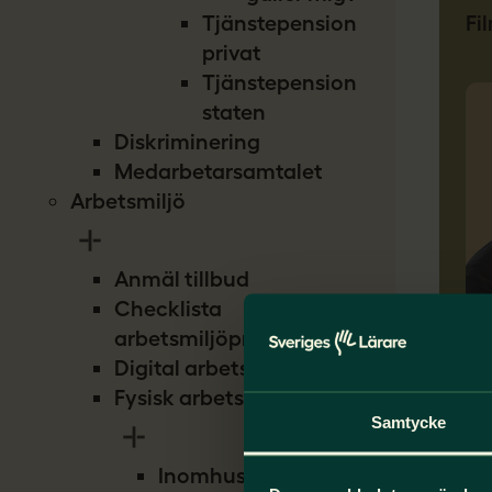
Fi
Tjänstepension
privat
Tjänstepension
staten
Diskriminering
Medarbetarsamtalet
Arbetsmiljö
Anmäl tillbud
Checklista
arbetsmiljöproblem
Ro
Digital arbetsmiljö
fr
Fysisk arbetsmiljö
Samtycke
En 
rel
Inomhusmiljö
et