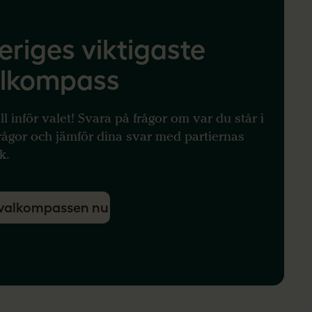
eriges viktigaste
lkompass
ll inför valet! Svara på frågor om
var
du står i
rågor och jämför
dina svar
med partierna
s
ik
.
valkompassen nu