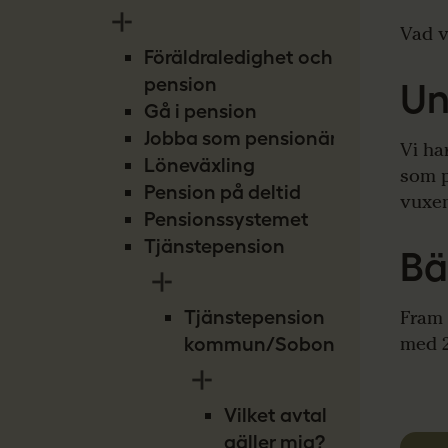
Vad v
Föräldraledighet och
pension
Un
Gå i pension
Jobba som pensionär
Vi har
Löneväxling
som p
Pension på deltid
vuxen
Pensionssystemet
Tjänstepension
Bä
Fram 
Tjänstepension
med 2
kommun/Sobona
Vilket avtal
gäller mig?