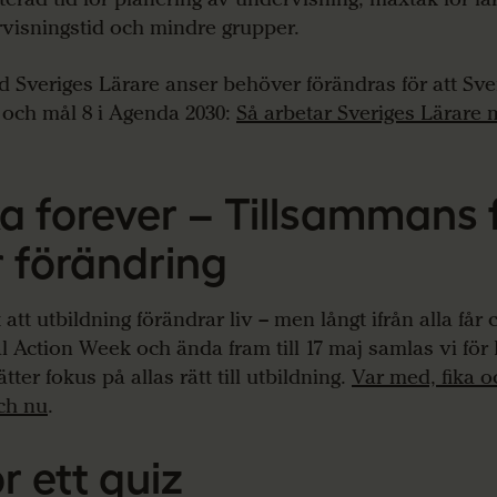
visningstid och mindre grupper.
d Sveriges Lärare anser behöver förändras för att Sv
 och mål 8 i Agenda 2030:
Så arbetar Sveriges Lärare
ka forever – Tillsammans f
r förändring
t att utbildning förändrar liv – men långt ifrån alla få
l Action Week och ända fram till 17 maj samlas vi för
tter fokus på allas rätt till utbildning.
Var med, fika o
ch nu
.
r ett
quiz