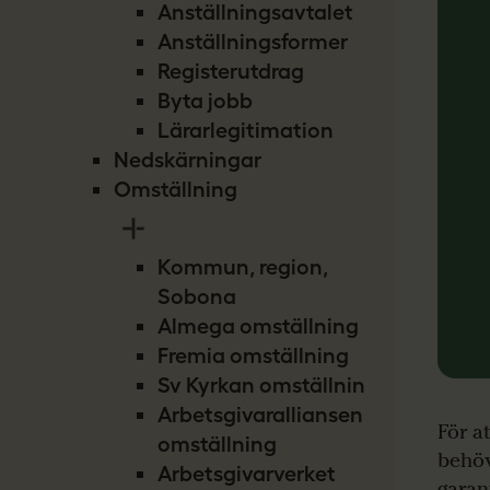
Anställningsavtalet
Anställningsformer
Registerutdrag
Byta jobb
Lärarlegitimation
Nedskärningar
Omställning
Kommun, region,
Sobona
Almega omställning
Fremia omställning
Sv Kyrkan omställning
Arbetsgivaralliansen
För a
omställning
behöv
Arbetsgivarverket
garan