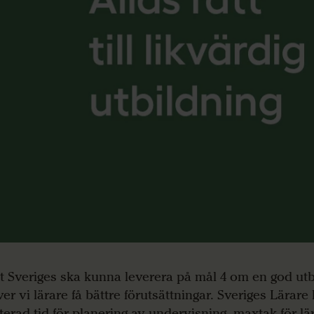
tt Sveriges ska kunna leverera på mål 4 om en god utbi
er vi lärare få bättre förutsättningar. Sveriges Lärare
terad tid för planering av undervisning, maxtak för lä