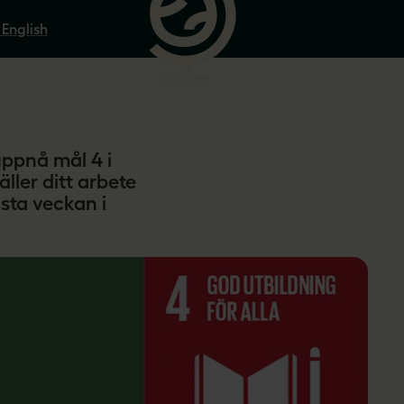
 English
uppnå mål 4 i
ller ditt arbete
sta veckan i