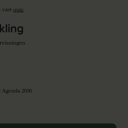
i vårt
quiz
.
kling
ervisningen
 i Agenda 2030