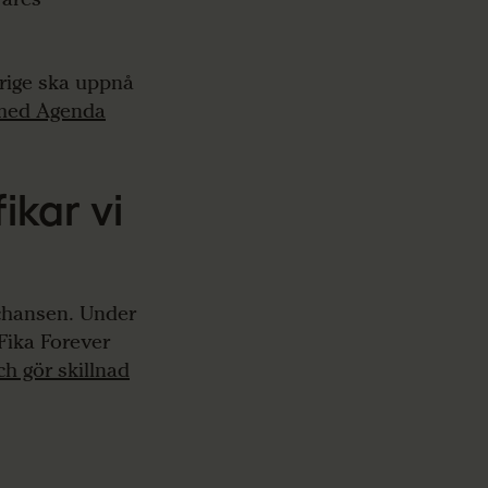
erige ska uppnå
 med Agenda
ikar vi
r chansen. Under
 Fika Forever
ch gör skillnad