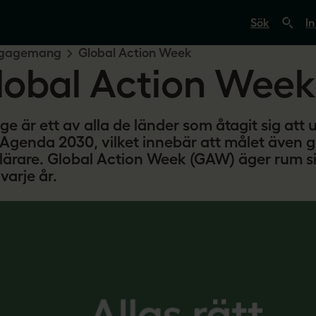
S
ö
In
k
p
gagemang
Global Action Week
å
lobal Action Week
s
v
e
r
i
ge är ett av alla de länder som åtagit sig att 
g
 Agenda 2030, vilket innebär att målet även gä
e
s
lärare. Global Action Week (GAW) äger rum si
l
 varje år.
ä
r
a
r
e
.
s
e