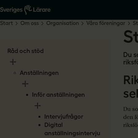
Start
Om oss
Organisation
Våra föreningar
St
S
Råd och stöd
Du s
riks
Anställningen
Ri
se
Inför anställningen
Du so
Intervjufrågor
den f
Digital
riksf
anställningsintervju