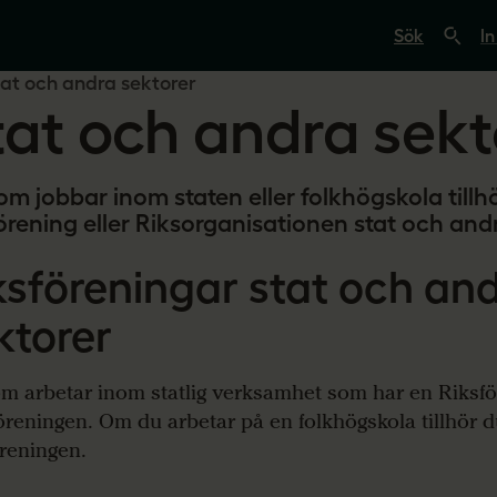
S
ö
In
k
p
at och andra sektorer
å
tat och andra sekt
s
v
e
r
i
om jobbar inom staten eller folkhögskola tillh
g
förening eller Riksorganisationen stat och and
e
s
l
ksföreningar stat och an
ä
r
a
ktorer
r
e
.
m arbetar inom statlig verksamhet som har en Riksför
s
e
öreningen. Om du arbetar på en folkhögskola tillhör 
öreningen.