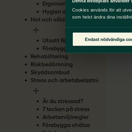
Denna webbplats använder 
Ergonomi
Cookies används för att utve
Hygien och smitta
som helst ändra dina inställn
Hot och våld
Endast nödvändiga co
Utsatt för hot
Förebygg hot
Rehabilitering
Riskbedömning
Skyddsombud
Stress och arbetsbelastning
Är du stressad?
7 tecken på stress
Arbetsmiljöregler
Förebygga ohälsa