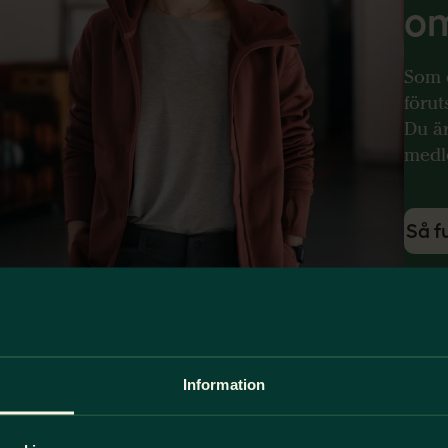
o
Som 
förut
Du är
medl
Så f
Information