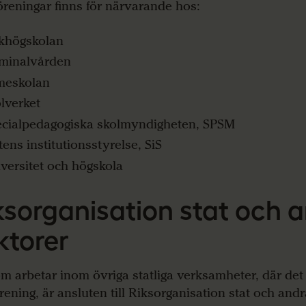
öreningar finns för närvarande hos:
khögskolan
iminalvården
meskolan
lverket
cialpedagogiska skolmyndigheten, SPSM
tens institutionsstyrelse, SiS
versitet och högskola
ksorganisation stat och 
ktorer
m arbetar inom övriga statliga verksamheter, där det 
örening, är ansluten till Riksorganisation stat och andr