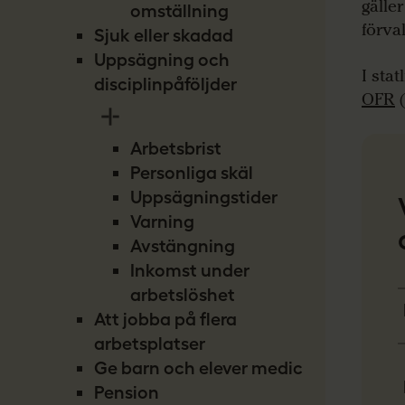
gälle
omställning
förval
Sjuk eller skadad
Uppsägning och
I
stat
disciplinpåföljder
OFR
(
Arbetsbrist
Personliga skäl
Uppsägningstider
Varning
Avstängning
Inkomst under
arbetslöshet
Att jobba på flera
arbetsplatser
Ge barn och elever medicin
Pension