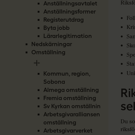
Riksf
Anställningsavtalet
Anställningsformer
Fol
Registerutdrag
Kr
Byta jobb
Lärarlegitimation
Sa
Nedskärningar
Sko
Omställning
Spe
Sta
Uni
Kommun, region,
Sobona
Ri
Almega omställning
Fremia omställning
se
Sv Kyrkan omställning
Arbetsgivaralliansen
Du so
omställning
riksf
Arbetsgivarverket