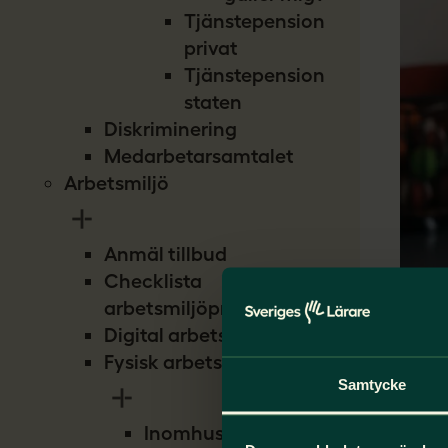
Tjänstepension
privat
Tjänstepension
staten
Diskriminering
Medarbetarsamtalet
Arbetsmiljö
Anmäl tillbud
Checklista
arbetsmiljöproblem
Digital arbetsmiljö
Fysisk arbetsmiljö
Samtycke
Inomhusmiljö