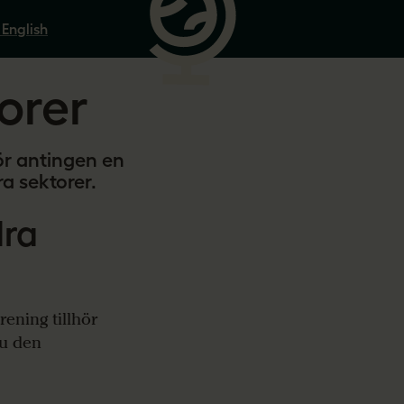
 English
orer
ör antingen en
ra sektorer.
dra
ening tillhör
du den