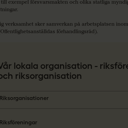
r till exempel försvarsmakten och olika statliga mynd
tningar.
lig verksamhet
sker
samverkan på arbetsplatsen
inom
Offentlighetsanställdas förhandlingsråd).
Vår lokala organisation - riksfö
och riksorganisation
Riksorganisationer
Riksföreningar