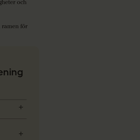
igheter och
 ramen för
rening