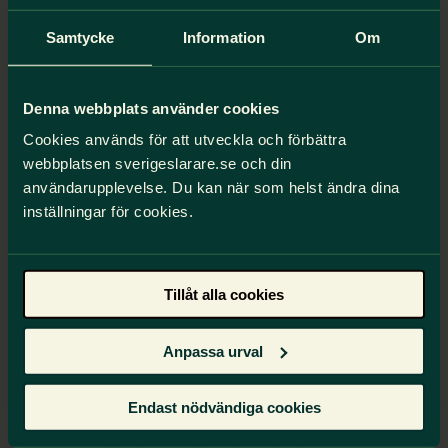
Samtycke
Information
Om
Denna webbplats använder cookies
Cookies används för att utveckla och förbättra
webbplatsen sverigeslarare.se och din
Sök legitimation direkt!
användarupplevelse. Du kan när som helst ändra dina
inställningar för cookies.
Det kan vara köer hos Skolverket för att få ut
legitimationen. Passa på att söka direkt när du
fått ditt examensbevis.
Tillåt alla cookies
Så söker du legitimation
Anpassa urval
Relaterat innehåll
Endast nödvändiga cookies