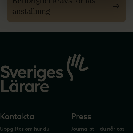
Behörighet krävs för fast
anställning
Gå
till
startsidan
Kontakta
Press
Uppgifter om hur du
Journalist – du når oss