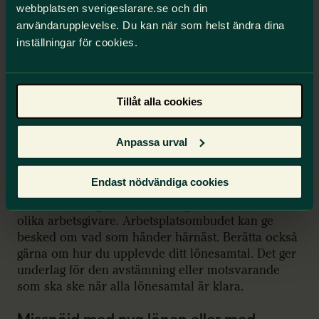
webbplatsen sverigeslarare.se och din
Är du inte nöjd med lönesamtalet behöver det
användarupplevelse. Du kan när som helst ändra dina
fortsätta snarast. Begär då ett fortsatt lönesamtal
inställningar för cookies.
eller ett annat samtal för att komma vidare på ett
bra sätt.
Får du inte de förutsättningar ni var överens om
Tillåt alla cookies
kan också uppdrag och mål behöva revideras. Vad
som är möjligt att uppnå beror förstås delvis på
Anpassa urval
förutsättningarna.
Prata med ombudet
Endast nödvändiga cookies
Chefens förslag till lönesättning hanteras olika hos
olika arbetsgivare. Arbetsplatsombudet kan ge
besked om vad som händer härnäst. Berätta också
gärna om hur du upplevde ditt lönesamtal. Det ger
underlag för den avstämning eller motsvarande
som ska ske när alla lönesamtal är klara.