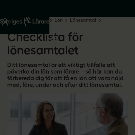
Start
Råd och stöd
Lön
Lönesamtal
Checklista lönesamtal
Checklista för
lönesamtalet
Ditt lönesamtal är ett viktigt tillfälle att
påverka din lön som lärare – så här kan du
förbereda dig för att få en lön att vara nöjd
med, före, under och efter ditt lönesamtal.