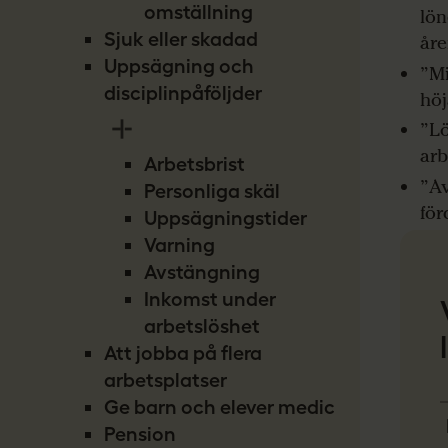
omställning
lön
Sjuk eller skadad
åre
Uppsägning och
”Mi
disciplinpåföljder
höj
”Lö
arb
Arbetsbrist
”Av
Personliga skäl
för
Uppsägningstider
Varning
Avstängning
Inkomst under
arbetslöshet
Att jobba på flera
arbetsplatser
Ge barn och elever medicin
Pension