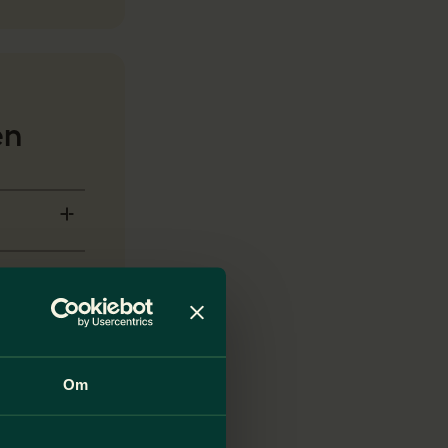
en
Om