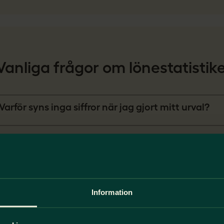
Vanliga frågor om lönestatistik
Varför syns inga siffror när jag gjort mitt urval?
Vilka är med i statistiken?
Varifrån kommer statistiken?
Information