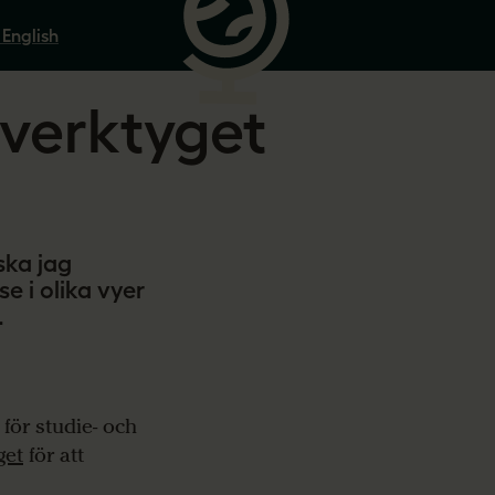
 English
 verktyget
ska jag
e i olika vyer
.
 för studie- och
get
för att