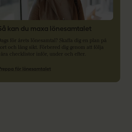
Så kan du maxa lönesamtalet
ags för årets lönesamtal?
Skaffa dig en plan på
ort och lång sikt.
Förbered dig genom att följa
åra checklistor inför, under och efter.
Preppa för lönesamtalet