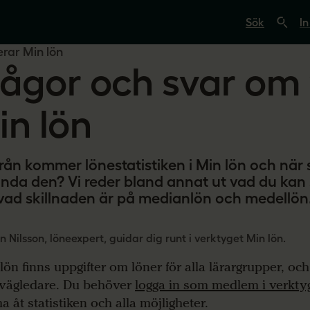
S
ö
In
k
p
rar Min lön
å
rågor och svar om
s
v
e
r
in lön
i
g
e
s
från kommer lönestatistiken i Min lön och när 
l
ä
nda den? Vi reder bland annat ut vad du kan s
r
vad skillnaden är på medianlön och medellön
a
r
e
.
 Nilsson, löneexpert, guidar dig runt i verktyget Min lön.
s
e
 lön finns uppgifter om löner för alla lärargrupper, och
vägledare. Du behöver
logga in som medlem i verkty
 åt statistiken och alla möjligheter.