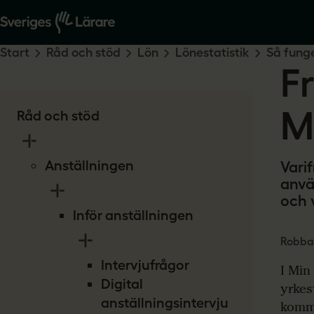
Start
Råd och stöd
Lön
Lönestatistik
Så funge
F
M
Råd och stöd
Anställningen
Vari
anvä
och 
Inför anställningen
Robban
Intervjufrågor
I Min
Digital
yrkes
anställningsintervju
komma