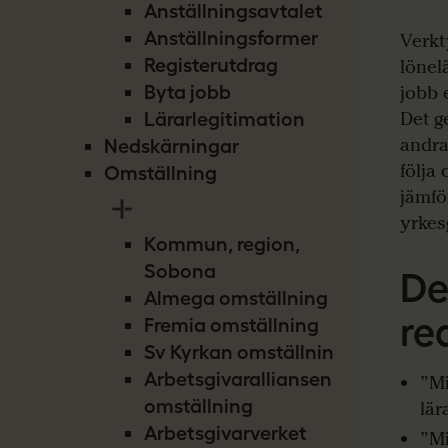
Anställningsavtalet
Anställningsformer
Verkty
Registerutdrag
lönel
Byta jobb
jobb e
Det ge
Lärarlegitimation
andra
Nedskärningar
följa
Omställning
jämfö
yrkes
Kommun, region,
Sobona
De
Almega omställning
re
Fremia omställning
Sv Kyrkan omställning
Arbetsgivaralliansen
”Mi
omställning
lär
Arbetsgivarverket
”Mi