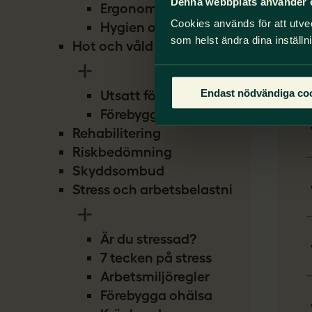
Denna webbplats använder 
Ergonomi
Cookies används för att utve
Hygien och smitta
som helst ändra dina inställn
Hot och våld
Endast nödvändiga co
Utsatt för hot
Förebygg hot
Rehabilitering
Riskbedömning
Skyddsombud
Stress och arbetsbelastning
Är du stressad?
7 tecken på stress
Arbetsmiljöregler
Förebygga ohälsa