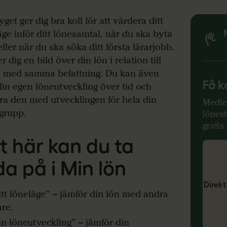
get ger dig bra koll för att värdera ditt
äge inför ditt lönesamtal, när du ska byta
ller när du ska söka ditt första lärarjobb.
r dig en bild över din lön i relation till
 med samma befattning. Du kan även
Få k
 din egen löneutveckling över tid och
ra den med utvecklingen för hela din
Medlem
grupp.
lönest
gratis 
t här kan du ta
da på i Min lön
Direkt 
tt löneläge” – jämför din lön med andra
are.
n löneutveckling” – jämför din