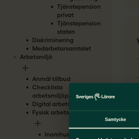
Tjänstepension
privat
Tjänstepension
staten
Diskriminering
Medarbetarsamtalet
Arbetsmiljö
Anmäl tillbud
Checklista
arbetsmiljöproblem
Digital arbetsmiljö
Fysisk arbetsmiljö
Samtycke
Inomhusmiljö