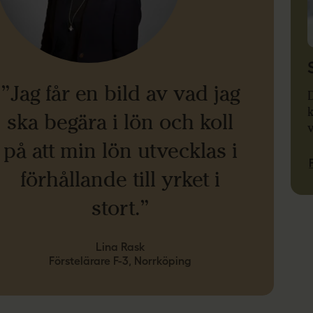
”Jag får en bild av vad jag
D
k
ska begära i lön och koll
v
på att min lön utvecklas i
förhållande till yrket i
stort.”
Lina Rask
Förstelärare F-3, Norrköping