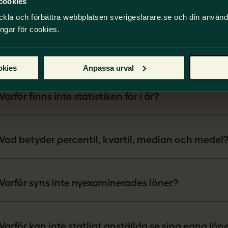
cookies
Ska jag använda medellön eller medianlön?
ckla och förbättra webbplatsen sverigeslarare.se och din använ
ingar för cookies.
Varför syns inte statistik för alla åldersgrupper?
okies
Anpassa urval
Varför finns inte statistiken för i år?
Vad betyder percentil, kvartil, median och medel
Varför syns inte nyexaminerades löner?
Varför kan inte statligt anställda se sina egna lön