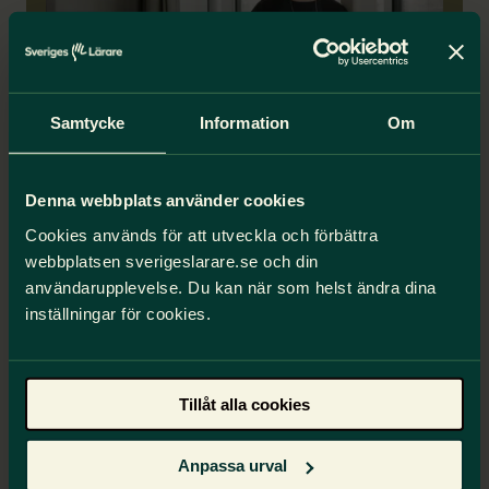
Samtycke
Information
Om
Kontakta Lärarförsäkringar
Denna webbplats använder cookies
Cookies används för att utveckla och förbättra
Hör av dig till Lärarförsäkringar för rådgivning
webbplatsen sverigeslarare.se och din
och svar på dina försäkringsfrågor.
användarupplevelse. Du kan när som helst ändra dina
inställningar för cookies.
Ring 0771-21 09 09
Medlemskap
Tillåt alla cookies
Anpassa urval