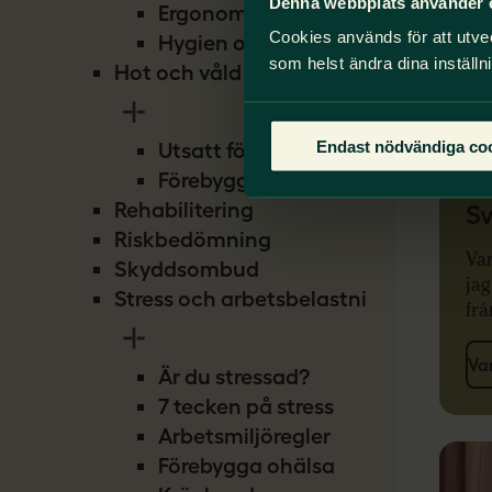
Denna webbplats använder 
Ergonomi
Cookies används för att utve
Hygien och smitta
som helst ändra dina inställn
Hot och våld
Endast nödvändiga co
Utsatt för hot
Förebygg hot
Rehabilitering
Sv
Riskbedömning
Var
Skyddsombud
jag
Stress och arbetsbelastning
frå
Va
Är du stressad?
7 tecken på stress
Arbetsmiljöregler
Förebygga ohälsa