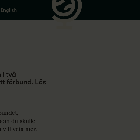
 English
i två
ett förbund. Läs
bundet,
som du skulle
vill veta mer.