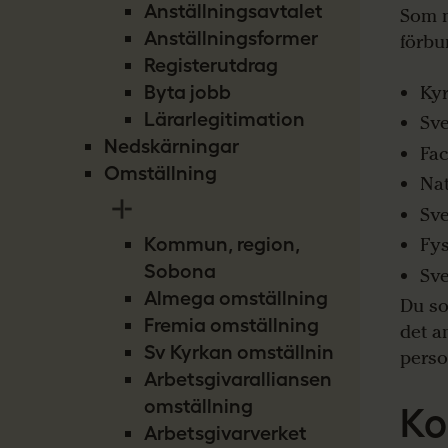
Anställningsavtalet
Som m
Anställningsformer
förbu
Registerutdrag
Byta jobb
Ky
Lärarlegitimation
Sve
Nedskärningar
Fac
Omställning
Nat
Sve
Kommun, region,
Fys
Sobona
Sve
Almega omställning
Du so
Fremia omställning
det a
Sv Kyrkan omställning
perso
Arbetsgivaralliansen
omställning
Ko
Arbetsgivarverket