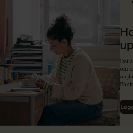
Ha
up
Det ä
om di
mejl
Bank
Logg