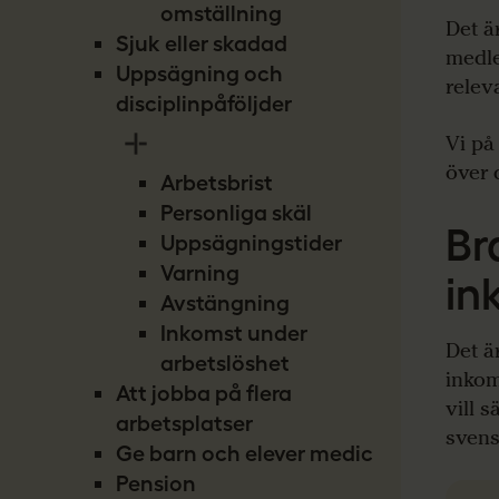
omställning
Det ä
Sjuk eller skadad
medle
Uppsägning och
relev
disciplinpåföljder
Vi på
över 
Arbetsbrist
Personliga skäl
Br
Uppsägningstider
Varning
in
Avstängning
Inkomst under
Det ä
arbetslöshet
inkom
Att jobba på flera
vill 
arbetsplatser
svens
Ge barn och elever medicin
Pension