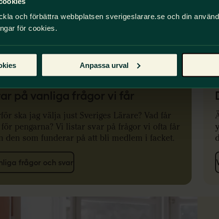
cookies
ckla och förbättra webbplatsen sverigeslarare.se och din använ
ingar för cookies.
okies
Anpassa urval
ar på vanliga frågor vi får
för ska jag välja just Sveriges Lärare? Vad får
Ä
 för pengarna? Vi listar svar på frågor vi ofta får
y
n den som funderar på att bli medlem i facket.
nliga frågor och svar