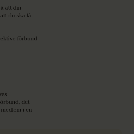
å att din
att du ska få
pektive förbund
res
förbund, det
r medlem i en