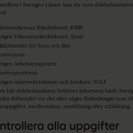
edlem i Sveriges Lärare kan du vara dubbelansluten 
nd:
rkomusikernas Riksförbund, KMR
riges Yrkesmusikerförbund, Symf
kförbundet för Scen och film
urvetarna
riges Arbetsterapeuter
ioterapeuterna
riges universitetslärare och forskare, SULF
m blir dubbelansluten behöver informera både Sveri
ndra förbundet om det sker några förändringar som rö
nuppgifter, medlemskap, anställning eller utbildning.
ntrollera alla uppgifter