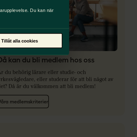
darupplevelse. Du kan när
Tillåt alla cookies
Då kan du bli medlem hos oss
r du behörig lärare eller studie- och
rkesvägledare, eller studerar för att bli något av
det? Då är du välkommen att bli medlem!
Våra medlemskriterier