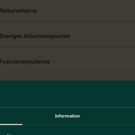
Naturvetarna
Sveriges Arbetsterapeuter
Fysioterapeuterna
 att bli medlem
Information