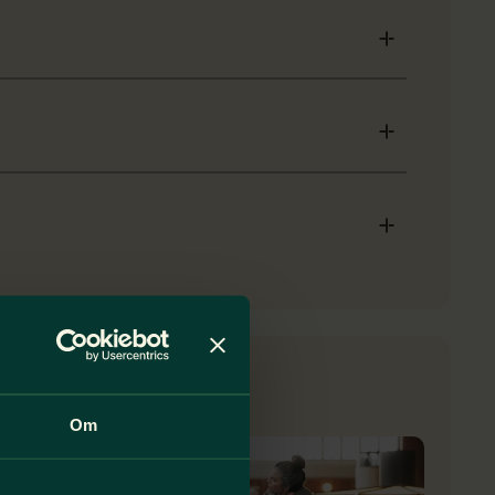
Medlemskriterier
Om