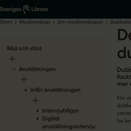
Start
Medlemskap
Om medlemskapet
Dubbela
D
d
Råd och stöd
Anställningen
Dubb
fack
mer 
Inför anställningen
För d
dubbe
Intervjufrågor
exemp
Digital
ha be
anställningsintervju