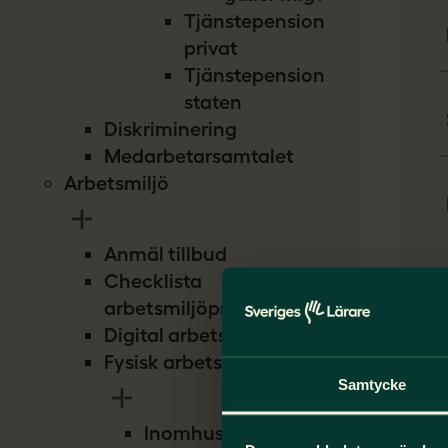
Tjänstepension
privat
Tjänstepension
staten
Diskriminering
Medarbetarsamtalet
Arbetsmiljö
Anmäl tillbud
Checklista
arbetsmiljöproblem
Digital arbetsmiljö
Om
Fysisk arbetsmiljö
Samtycke
Inomhusmiljö