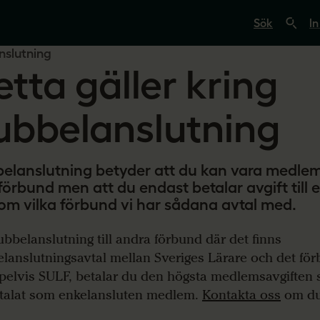
S
ö
In
k
p
nslutning
å
etta gäller kring
s
v
e
r
ubbelanslutning
i
g
e
s
elanslutning betyder att du kan vara medlem 
l
ä
förbund men att du endast betalar avgift till 
r
om vilka förbund vi har sådana avtal med.
a
r
e
ubbelanslutning till andra förbund där det finns
.
s
lanslutningsavtal mellan Sveriges Lärare och det för
e
elvis SULF, betalar du den högsta medlemsavgiften 
talat som enkelansluten medlem.
Kontakta oss
om du 