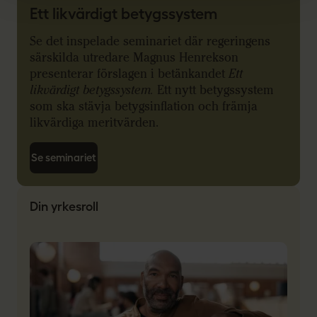
Ett likvärdigt betygssystem
Se det inspelade seminariet där regeringens
särskilda utredare Magnus Henrekson
presenterar förslagen i betänkandet
Ett
likvärdigt betygssystem.
Ett nytt betygssystem
som ska stävja betygsinflation och främja
likvärdiga meritvärden.
Se seminariet
Din yrkesroll