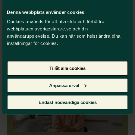
Denna webbplats använder cookies
Film
Cookies används för att utveckla och förbättra
webbplatsen sverigeslarare.se och din
Se gärna filmen från webbinariet där politiken för
användarupplevelse. Du kan när som helst ändra dina
gymnasieskolan presenterades.
inställningar för cookies.
Inspelat seminarium
Tillåt alla cookies
Anpassa urval
Endast nödvändiga cookies