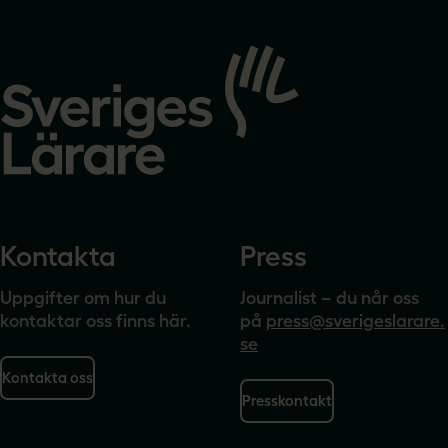
Gå
till
startsidan
Kontakta
Press
Uppgifter om hur du
Journalist – du når oss
kontaktar oss finns här.
på
press@sverigeslarare.
se
Kontakta oss
Presskontakt