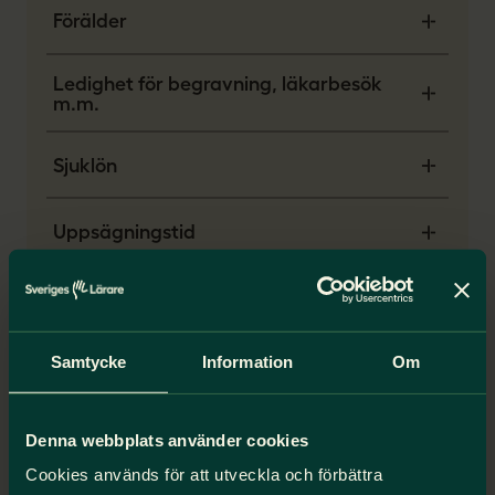
Förälder
Ledighet för begravning, läkarbesök
m.m.
Sjuklön
Uppsägningstid
Omställnings- och studiestöd
Samtycke
Information
Om
Tjänstepension
Denna webbplats använder cookies
Cookies används för att utveckla och förbättra