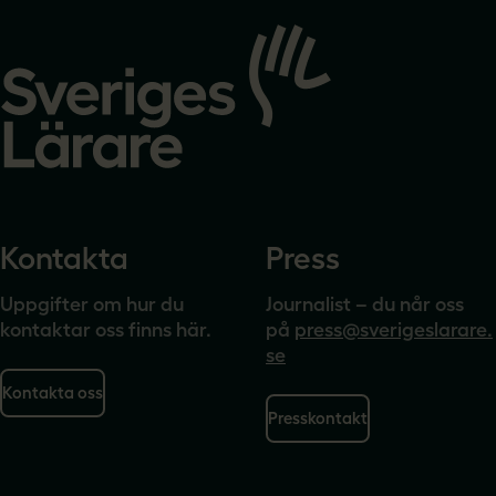
Gå
till
startsidan
Kontakta
Press
Uppgifter om hur du
Journalist – du når oss
kontaktar oss finns här.
på
press@sverigeslarare.
se
Kontakta oss
Presskontakt