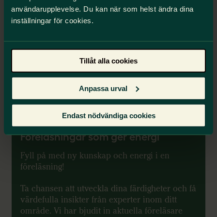
användarupplevelse. Du kan när som helst ändra dina
En ämnestidning,
410
kronor/år.
inställningar för cookies.
Vi Lärare, 718 kronor/år.
Hör av dig till redaktionen@vilarare.se för att
starta en prenumeration.
Tillåt alla cookies
Mejla om prenumeration
Anpassa urval
Medlemsförmån
Endast nödvändiga cookies
Föreläsningar som ger energi
Fyll på med ny kunskap och energi i en
föreläsning!
Ta chansen att utveckla dina färdigheter och få
värdefulla insikter från experter inom ditt
område. Vi har bjudit in aktuella föreläsare