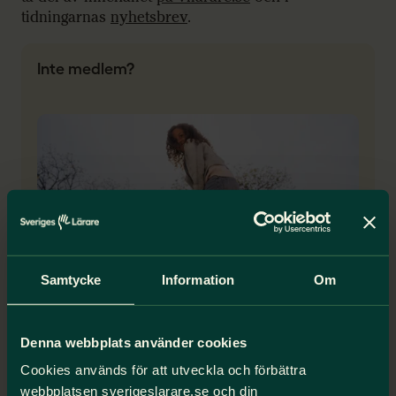
tidningarnas
nyhetsbrev
.
Inte medlem?
Samtycke
Information
Om
Välkommen att prenumerera
Denna webbplats använder cookies
Självklart kan du prenumerera utan att vara
Cookies används för att utveckla och förbättra
medlem. Våra ordinarie priser är:
webbplatsen sverigeslarare.se och din