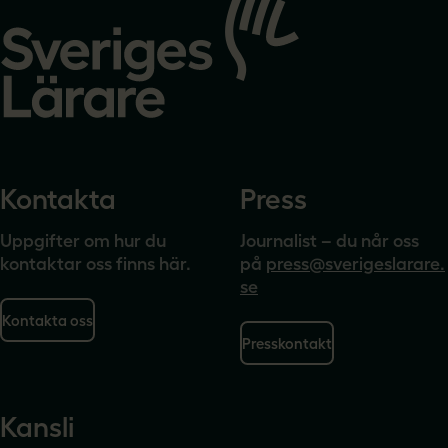
till
startsidan
Kontakta
Press
Uppgifter om hur du
Journalist – du når oss
kontaktar oss finns här.
på
press@sverigeslarare.
se
Kontakta oss
Presskontakt
Kansli