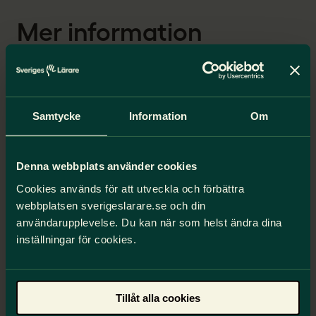
Mer information
Om du har frågor om stipendiet är du välkommen
att kontakta Joakim Olsson, 070-341 77 06 eller
joakim.olsson@sverigeslarare.se
.
Samtycke
Information
Om
Engagera dig
Ditt engagemang i internationella frågor är
Denna webbplats använder cookies
oerhört viktigt. I Sveriges Lärare kan vi hjälpa
Cookies används för att utveckla och förbättra
dig att utveckla det.
webbplatsen sverigeslarare.se och din
användarupplevelse. Du kan när som helst ändra dina
Så kan du engagera dig
inställningar för cookies.
Vårt internationella arbete
Tillåt alla cookies
Tillsammans kan vi göra skillnad. Sveriges