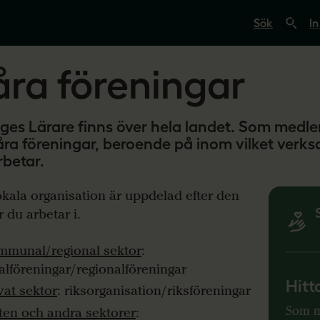
S
ö
In
k
p
å
åra föreningar
s
v
e
r
i
iges Lärare finns över hela landet. Som medle
g
åra föreningar, beroende på inom vilket ver
e
s
rbetar.
l
ä
r
okala organisation är uppdelad efter den
a
r du arbetar i.
r
e
.
mmunal/regional sektor
:
s
e
alföreningar/regionalföreningar
Hitt
vat sektor
: riksorganisation/riksföreningar
Som m
ten och andra sektorer
: