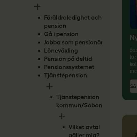
Föräldraledighet och
pension
Gå i pension
Ny
Jobba som pensionär
So
Löneväxling
för
Pension på deltid
kol
Pensionssystemet
me
Tjänstepension
Så
Tjänstepension
kommun/Sobona
Vilket avtal
gäller mig?