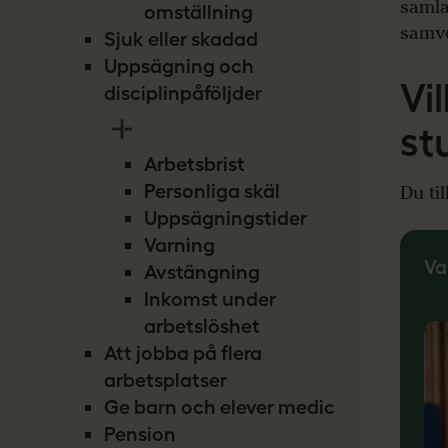
samla
omställning
samve
Sjuk eller skadad
Uppsägning och
Vi
disciplinpåföljder
st
Arbetsbrist
Personliga skäl
Du ti
Uppsägningstider
Varning
Va
Avstängning
Inkomst under
arbetslöshet
Att jobba på flera
arbetsplatser
Ge barn och elever medicin
Pension