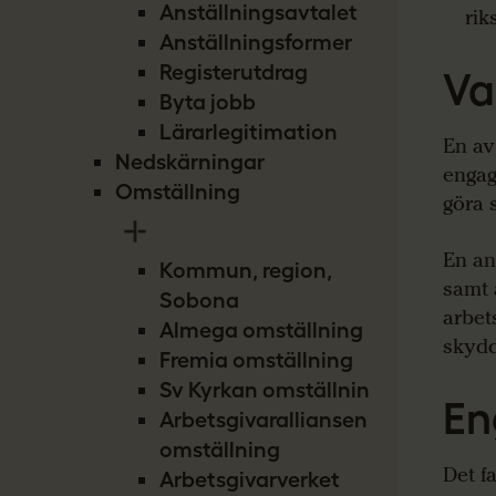
Anställningsavtalet
rik
Anställningsformer
Registerutdrag
Va
Byta jobb
Lärarlegitimation
En av
Nedskärningar
engag
Omställning
göra s
En an
Kommun, region,
samt 
Sobona
arbet
Almega omställning
skydd
Fremia omställning
Sv Kyrkan omställning
En
Arbetsgivaralliansen
omställning
Det f
Arbetsgivarverket