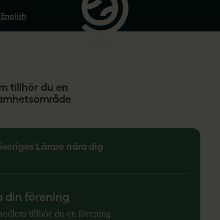
 English
m tillhör du en
ksamhetsområde
Sveriges Lärare nära dig
a din förening
edlem tillhör du en förening.