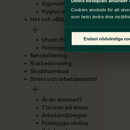
Denna webbplats använder 
Ergonomi
Cookies används för att utve
Hygien och smitta
som helst ändra dina inställn
Hot och våld
Endast nödvändiga co
Utsatt för hot
Förebygg hot
Rehabilitering
Riskbedömning
Skyddsombud
Stress och arbetsbelastning
Är du stressad?
7 tecken på stress
Arbetsmiljöregler
Förebygga ohälsa