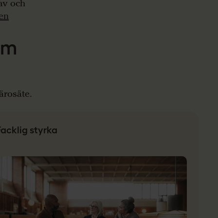
rav och
en
som
lärosäte.
Facklig styrka