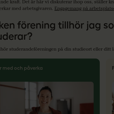
nde kraft. Det är här vi diskuterar ihop oss, ställer k
rkar med arbetsgivaren.
Engagemang på arbetsplats
lken förening tillhör jag 
uderar?
llhör studerandeföreningen på din studieort eller ditt 
r med och påverka