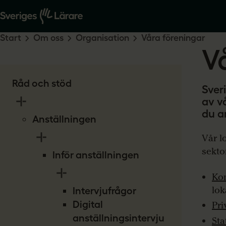
Start
Om oss
Organisation
Våra föreningar
V
Råd och stöd
Sver
av v
du a
Anställningen
Vår l
sekto
Inför anställningen
Ko
lok
Intervjufrågor
Digital
Pri
anställningsintervju
Sta