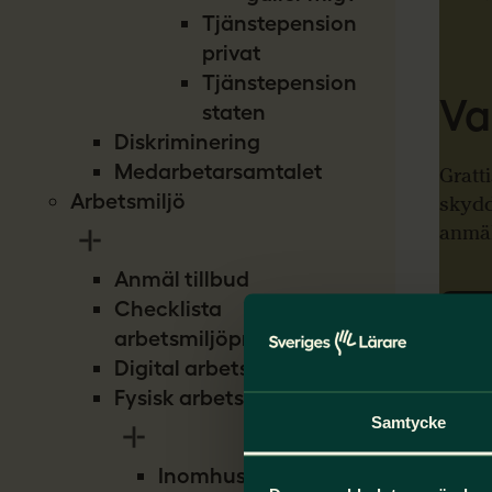
Tjänstepension
privat
Tjänstepension
Va
staten
Diskriminering
Medarbetarsamtalet
Gratti
Arbetsmiljö
skydd
anmäl
Anmäl tillbud
Checklista
Så a
arbetsmiljöproblem
Digital arbetsmiljö
Fysisk arbetsmiljö
Samtycke
Inomhusmiljö