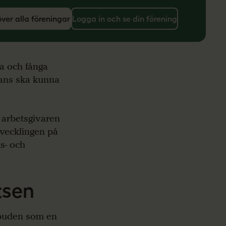
över alla föreningar
Logga in och se din förening
ta och fånga
mans ska kunna
 arbetsgivaren
utvecklingen på
s- och
tsen
mbuden som en