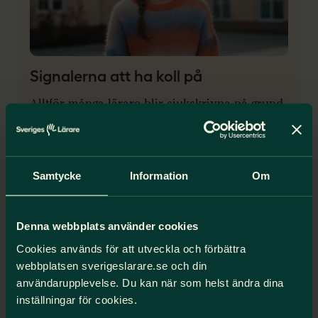
Signalerna att ha koll på
Alltför många lärare blir sjukskrivna på grund
av stress. Se varningssignalerna i tid med
hjälp av vår checklista.
7 tecken på stress
Samtycke
Information
Om
Vad innehåller OSA?
Denna webbplats använder cookies
Cookies används för att utveckla och förbättra
webbplatsen sverigeslarare.se och din
användarupplevelse. Du kan när som helst ändra dina
inställningar för cookies.