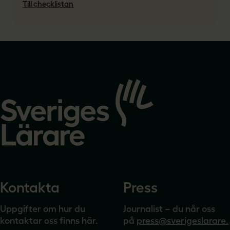
Till checklistan
Gå
till
startsidan
Kontakta
Press
Uppgifter om hur du
Journalist – du når oss
kontaktar oss finns här.
på
press@sverigeslarare.