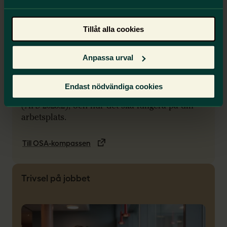
Tillåt alla cookies
Anpassa urval
Få koll på regelverket
Endast nödvändiga cookies
Lär dig mer om vad som står i föreskrifterna
(AFS 2023:2)
, och hur det ska fungera på din
arbetsplats.
Till OSA-kompassen
Trivsel på jobbet