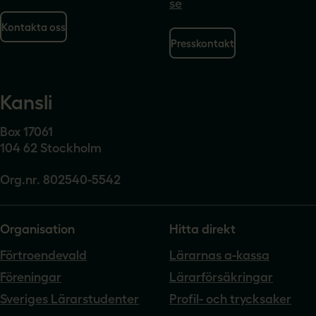
se
Kontakta oss
Presskontakt
Kansli
Box 17061
104 62 Stockholm
Org.nr. 802540-5542
Organisation
Hitta direkt
Förtroendevald
Lärarnas a-kassa
Föreningar
Lärarförsäkringar
Sveriges Lärarstudenter
Profil- och trycksaker