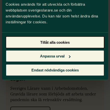
Starka tillsammans
Cookies används för att utveckla och förbättra
webbplatsen sverigeslarare.se och din
användarupplevelse. Du kan när som helst ändra dina
inställningar för cookies.
Tillåt alla cookies
Anpassa urval
Endast nödvändiga cookies
Inget litet mirakel. En stor facklig
seger.
Sveriges Lärare vann i Arbetsdomstolen.
Gravida lärare som förbjöds att arbeta under
pandemin ska få retroaktiv ersättning.