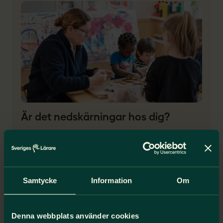
Är det nedskärningar hos dig?
Just nu får vi många samtal från medlemmar
kopplat till en tuffare arbetsmiljö på grund av
besparingar. Här har vi samlat råd och stöd
kring omorganisation och arbetsbrist.
Samtycke
Information
Om
Det finns stöd att få
Denna webbplats använder cookies