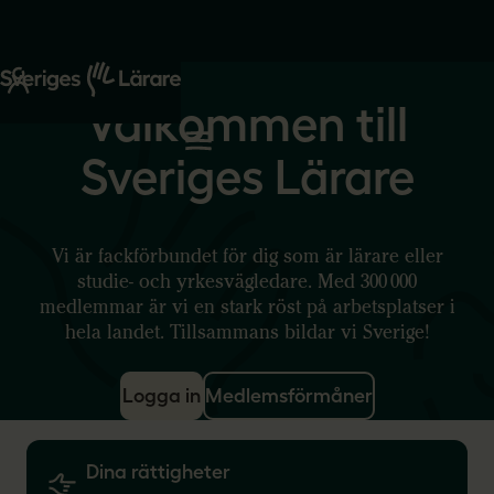
n
y
h
Välkommen till
e
t
e
Sveriges Lärare
r
f
r
å
n
S
Vi är fackförbundet för dig som är lärare eller
v
studie- och yrkesvägledare. Med 300 000
e
r
medlemmar är vi en stark röst på arbetsplatser i
i
hela landet. Tillsammans bildar vi Sverige!
g
e
s
l
Logga in
Medlemsförmåner
ä
r
a
r
e
Dina rättigheter