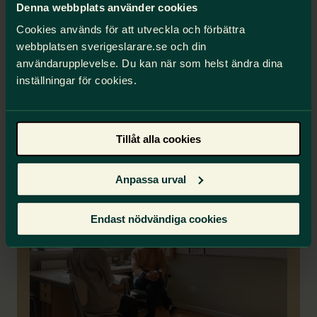
Samtal med en jobbexpert
Denna webbplats använder cookies
Cookies används för att utveckla och förbättra
Du kan vända dig till en jobbexpert och få råd
om ditt yrkesliv och din professionella
webbplatsen sverigeslarare.se och din
utveckling. Samtalet ingår i ditt medlemskap
användarupplevelse. Du kan när som helst ändra dina
och du bokar enkelt online.
inställningar för cookies.
Så går det till
Tillåt alla cookies
Medlemsförmån
Anpassa urval
Endast nödvändiga cookies