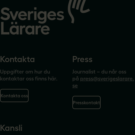
till
startsidan
Kontakta
Press
Uppgifter om hur du
Journalist – du når oss
kontaktar oss finns här.
på
press@sverigeslarare.
se
Kontakta oss
Presskontakt
Kansli