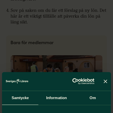
Sov på saken om du får ett förslag på ny lön. Det
här är ett viktigt tillfälle att påverka din lön på
lång sikt.
Bara för medlemmar
Samtycke
Information
Om