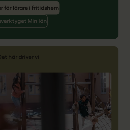
r för lärare i fritidshem
verktyget Min lön
Det här driver vi