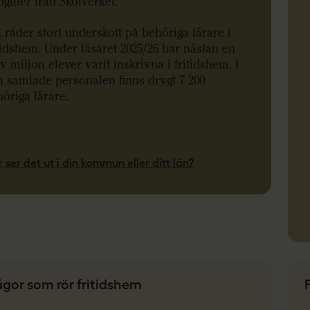
gifter från Skolverket.
 råder stort underskott på behöriga lärare i
tidshem. Under läsåret 2025/26 har nästan en
v miljon elever varit inskrivna i fritidshem. I
 samlade personalen finns drygt 7 200
öriga lärare.
 ser det ut i din kommun eller ditt län?
ågor som rör fritidshem