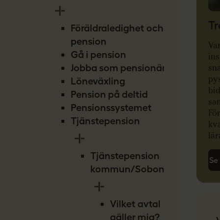
Tr
Föräldraledighet och
pension
Var
Gå i pension
ins
Jobba som pensionär
sna
py
Löneväxling
bi
Pension på deltid
sam
Pensionssystemet
Fö
Tjänstepension
kva
lär
Tjänstepension
Se
kommun/Sobona
Vilket avtal
gäller mig?