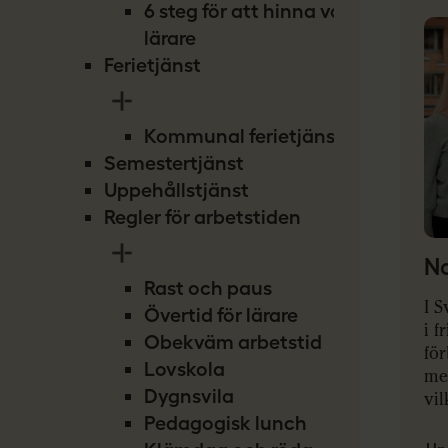
6 steg för att hinna vara
lärare
Ferietjänst
Kommunal ferietjänst
Semestertjänst
Uppehållstjänst
Regler för arbetstiden
Na
Rast och paus
I S
Övertid för lärare
i f
Obekväm arbetstid
för
Lovskola
me
Dygnsvila
vil
Pedagogisk lunch