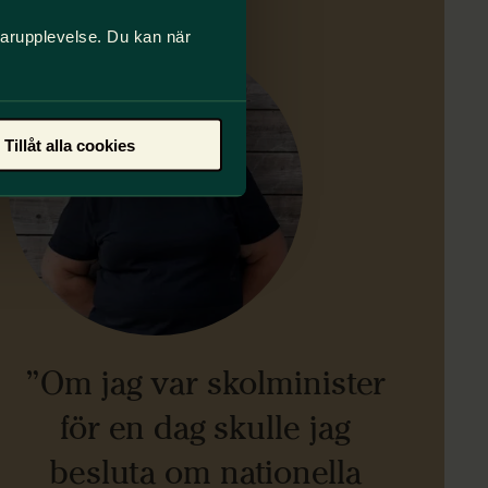
darupplevelse. Du kan när
Tillåt alla cookies
”Om jag var skolminister
för en dag skulle jag
besluta om nationella