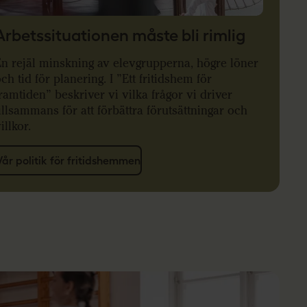
Arbetssituationen måste bli rimlig
En rejäl minskning av elevgrupperna, högre löner
ch tid för planering. I ”Ett fritidshem för
ramtiden” beskriver vi vilka frågor vi driver
illsammans för att förbättra förutsättningar och
illkor.
Vår politik för fritidshemmen