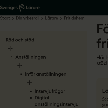
Start
Din yrkesroll
Lärare
Fritidshem
Fö
f
Råd och stöd
Anställningen
Här 
stöd 
Inför anställningen
Lä
Intervjufrågor
Digital
Sed
anställningsintervju
gru