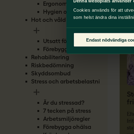
Denna webbplats använder 
Lä
Ergonomi
Cookies används för att utve
Hygien och smitta
som helst ändra dina inställn
Hot och våld
Endast nödvändiga co
Utsatt för hot
Förebygg hot
Rehabilitering
Riskbedömning
Skyddsombud
Stress och arbetsbelastning
St
fr
Är du stressad?
7 tecken på stress
Eft
Arbetsmiljöregler
fri
Förebygga ohälsa
sta