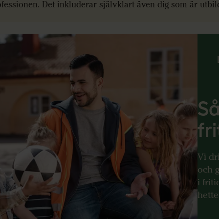
fessionen. Det inkluderar självklart även dig som är utbi
Så
fr
Vi dr
och g
i fri
hette