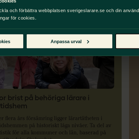
cookies
rare i fritidshem
ckla och förbättra webbplatsen sverigeslarare.se och din använ
ingar för cookies.
okies
Anpassa urval
or brist på behöriga lärare i
itidshem
er flera års försämring ligger lärartätheten i
tidshemmen på historiskt låga nivåer. Ta del av
tistik för alla kommuner och län, baserad på