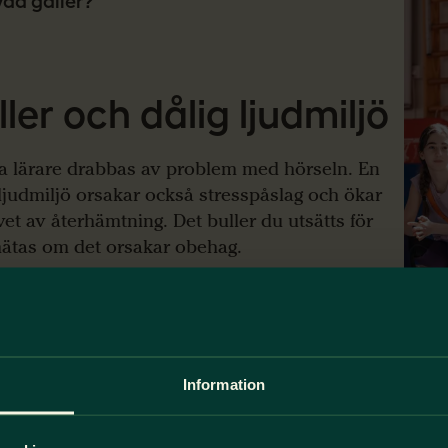
Vad gäller?
ller och dålig ljudmiljö
 lärare drabbas av problem med hörseln. En
 ljudmiljö orsakar också stresspåslag och ökar
et av återhämtning. Det buller du utsätts för
ätas om det orsakar obehag.
år igenom vad som gäller
Information