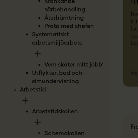
upp
Kränkande
särbehandling
Det
Återhämtning
fri
Prata med chefen
hal
Systematiskt
den
arbetsmiljöarbete
beh
Vem sköter mitt jobb?
Utflykter, bad och
Hur
simundervisning
Arbetstid
Arbetstidskollen
Fr
Schemakollen