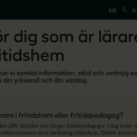
S
ö
In
k
p
å
r dig som är lärare
s
v
e
r
ritidshem
i
g
e
s
har vi samlat information, stöd och verktyg s
l
ä
i din yrkesroll och din vardag.
r
a
r
e
.
s
e
rare i fritidshem eller fritidspedagog?
an 2001 utbildas inte längre fritidspedagoger. I dag leder 
ndlärarexamen med inriktning fritidshem. Därför använder