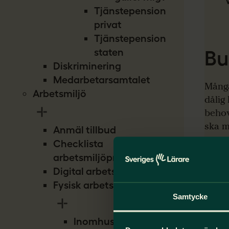
Tjänstepension
privat
Tjänstepension
Bu
staten
Diskriminering
Medarbetarsamtalet
Många
Arbetsmiljö
dålig
behov
ska m
Anmäl tillbud
Checklista
arbetsmiljöproblem
Vi g
Digital arbetsmiljö
Fysisk arbetsmiljö
Samtycke
Inomhusmiljö