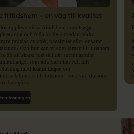
e fritidshem – en väg till kvalitet
för upplevs vissa fritidshem som trygga,
pirerande och fulla av liv – medan andra
o
rare präglas av stök, passivitet eller ensamt
f
sslande? Och hur kan vi som
lärare i
fritidshem
t
dra
till att skapa just det där meningsfulla
v
manhanget som alla barn har rätt till?
reläsning med
Karin Lager
om
litetsskillnader i fritidshem – och vad du som
are kan göra
.
 föreläsningen