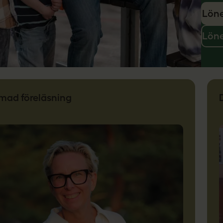
Löne
Löne
lmad föreläsning