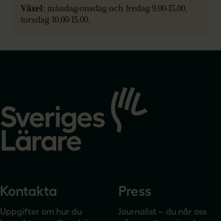
Växel
: måndag-onsdag och fredag 9.00-15.00,
torsdag 10.00-15.00.
Gå
till
startsidan
Kontakta
Press
Uppgifter om hur du
Journalist – du når oss