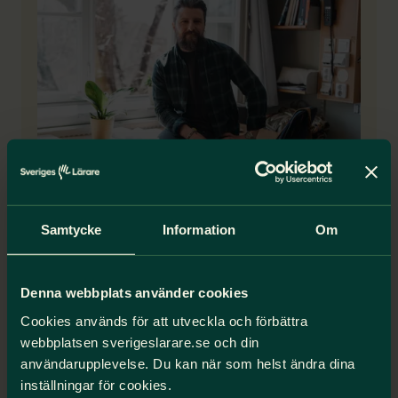
Sveriges Lärare nära dig
Sveriges Lärare finns över hela landet och
Samtycke
Information
Om
vilken förening du tillhör beror på var du
jobbar. Om du loggar in med BankID på Mina
Sidor kan du se din förening och vem som är
Denna webbplats använder cookies
ombud.
Cookies används för att utveckla och förbättra
webbplatsen sverigeslarare.se och din
Din förening och ditt ombud
användarupplevelse. Du kan när som helst ändra dina
inställningar för cookies.