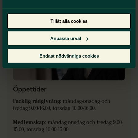
Lärarlinjen 010-400 40 40
Tillåt alla cookies
Anpassa urval
Endast nödvändiga cookies
Öppettider
Facklig rådgivning
: måndag-onsdag och
fredag 9.00-16.00, torsdag 10.00-16.00.
Medlemskap
: måndag-onsdag och fredag 9.00-
15.00, torsdag 10.00-15.00.