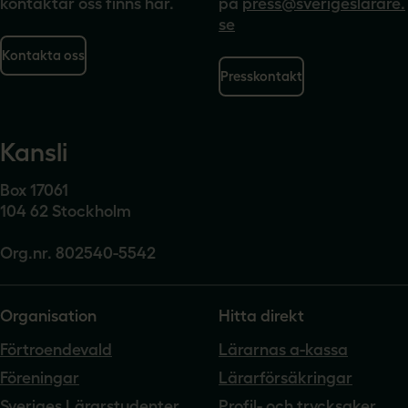
kontaktar oss finns här.
på
press@sverigeslarare.
se
Kontakta oss
Presskontakt
Kansli
Box 17061
104 62 Stockholm
Org.nr. 802540-5542
Organisation
Hitta direkt
Förtroendevald
Lärarnas a-kassa
Föreningar
Lärarförsäkringar
Sveriges Lärarstudenter
Profil- och trycksaker