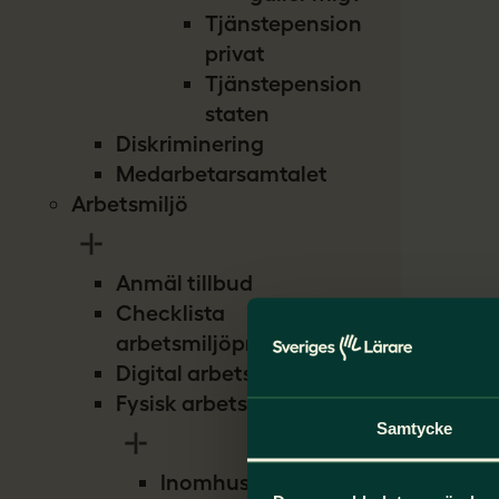
Tjänstepension
privat
Tjänstepension
staten
Diskriminering
Medarbetarsamtalet
Arbetsmiljö
Anmäl tillbud
Checklista
arbetsmiljöproblem
Digital arbetsmiljö
Fysisk arbetsmiljö
Samtycke
Inomhusmiljö