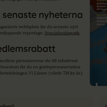
 senaste nyheterna
gasinets webbplats får du senaste nytt
ördjupande reportage:
Specialpedagogik
dlemsrabatt
edlem prenumererar du till rabatterat
 Dessutom får du en gratisprenumeration
hetstidningen Vi Lärare (värde
718
kr/år).
dlem?