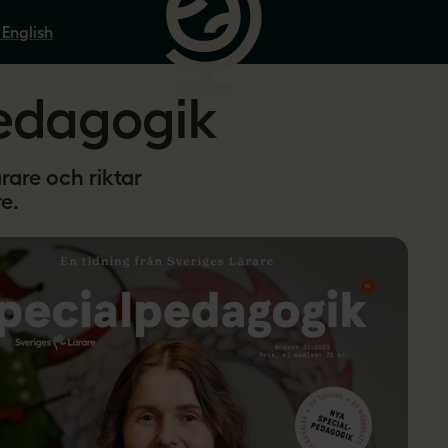
 English
edagogik
rare och riktar
re.