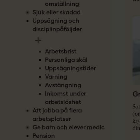
omställning
Sjuk eller skadad
Uppsägning och
disciplinpåföljder
Arbetsbrist
Personliga skäl
Uppsägningstider
Varning
Avstängning
Gr
Inkomst under
arbetslöshet
So
Att jobba på flera
(or
arbetsplatser
kr
Ge barn och elever medicin
di
Pension