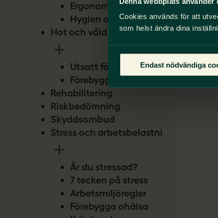
Denna webbplats använder 
Ergonomi
Cookies används för att utve
Hygien och smitta
som helst ändra dina inställn
Hot och våld
Endast nödvändiga co
Utsatt för hot
Förebygg hot
Rehabilitering
Riskbedömning
Skyddsombud
Stress och arbetsbelastning
Är du stressad?
7 tecken på stress
Arbetsmiljöregler
Förebygga ohälsa