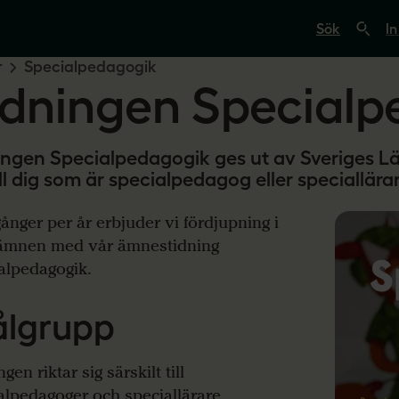
S
ö
In
k
p
r
Specialpedagogik
å
idningen Specialp
s
v
e
r
i
ingen Specialpedagogik ges ut av Sveriges Lä
g
ill dig som är specialpedagog eller speciallära
e
s
l
ånger per år erbjuder vi fördjupning i
ä
r
ämnen med vår ämnestidning
a
alpedagogik.
r
e
.
lgrupp
s
e
gen riktar sig särskilt till
alpedagoger och speciallärare.