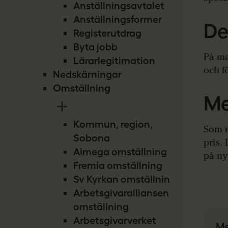
Anställningsavtalet
Anställningsformer
De
Registerutdrag
Byta jobb
På ma
Lärarlegitimation
och f
Nedskärningar
Omställning
Me
Kommun, region,
Som m
Sobona
pris.
Almega omställning
på ny
Fremia omställning
Sv Kyrkan omställning
Arbetsgivaralliansen
omställning
Arbetsgivarverket
Me