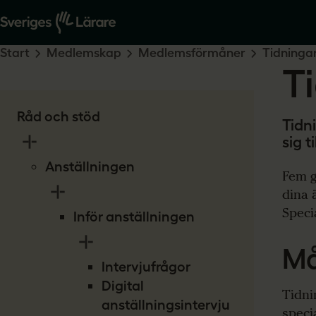
Start
Medlemskap
Medlemsförmåner
Tidninga
T
Råd och stöd
Tidn
sig t
Anställningen
Fem g
dina 
Speci
Inför anställningen
Må
Intervjufrågor
Digital
Tidnin
anställningsintervju
speci