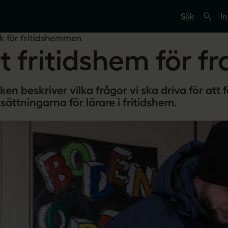
S
ö
In
k
p
ik för fritidshemmen
å
tt fritidshem för f
s
v
e
r
i
iken beskriver vilka frågor vi ska driva för att 
g
sättningarna för lärare i fritidshem.
e
s
l
ä
r
a
r
e
.
s
e