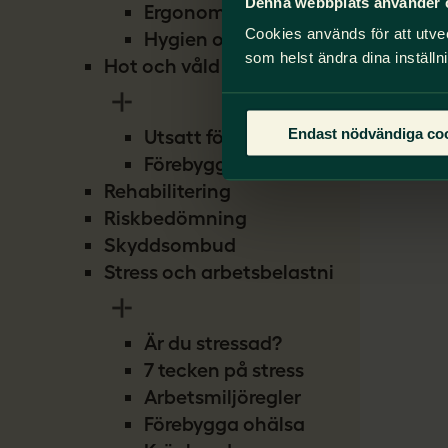
Denna webbplats använder 
Ergonomi
Cookies används för att utve
Up
Hygien och smitta
som helst ändra dina inställn
Hot och våld
Endast nödvändiga co
Utsatt för hot
Förebygg hot
Rehabilitering
Riskbedömning
Skyddsombud
Stress och arbetsbelastning
Är du stressad?
7 tecken på stress
Arbetsmiljöregler
Förebygga ohälsa