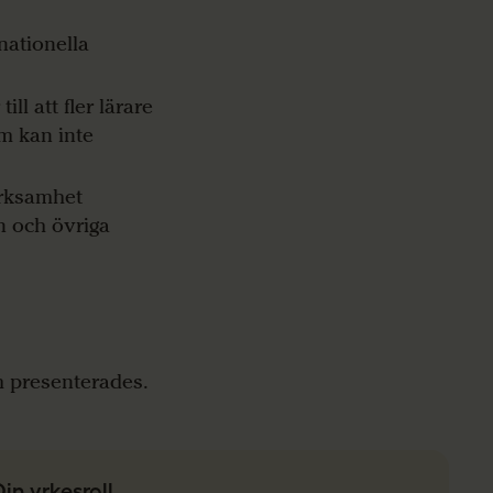
nationella
ll att fler lärare
em kan inte
erksamhet
 och övriga
em presenterades.
Din yrkesroll