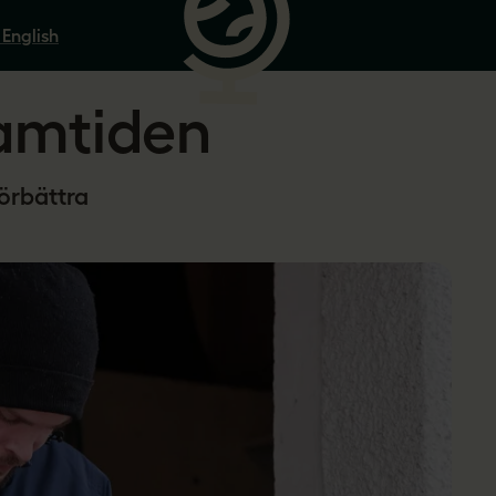
 English
ramtiden
förbättra