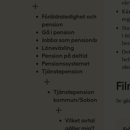
ele
Kär
Föräldraledighet och
reg
pension
Sta
Gå i pension
i f
Jobba som pensionär
ben
Löneväxling
Det
Pension på deltid
beh
Pensionssystemet
sko
Tjänstepension
Fi
Tjänstepension
kommun/Sobona
Se gä
Vilket avtal
gäller mig?
Fr