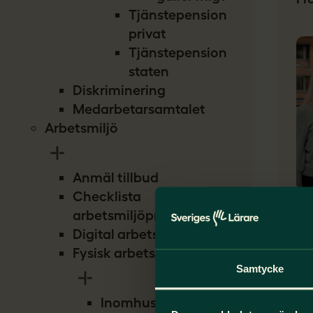
Tjänstepension
privat
Tjänstepension
staten
Diskriminering
Medarbetarsamtalet
Arbetsmiljö
Anmäl tillbud
Checklista
Na
arbetsmiljöproblem
Digital arbetsmiljö
I S
Fysisk arbetsmiljö
i f
Samtycke
för
me
Inomhusmiljö
vil