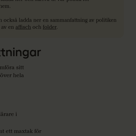
shem.
n också ladda ner en sammanfattning av politiken
m av en
affisch
och
folder
.
ttningar
mföra sitt
 över hela
ärare i
t ett maxtak för