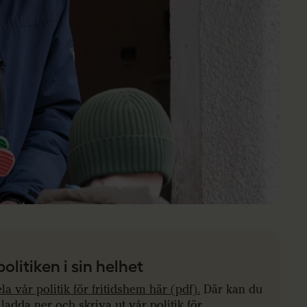
politiken i sin helhet
la vår politik för fritidshem här (pdf).
Där kan du
ladda ner och skriva ut vår politik för