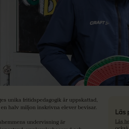
ges unika fritidspedagogik är uppskattad,
t en halv miljon inskrivna elever bevisar.
Läs 
dshemmens undervisning är
Läs he
också 