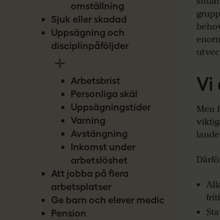
situa
omställning
grupp
Sjuk eller skadad
behov
Uppsägning och
enorm
disciplinpåföljder
utvec
Vi
Arbetsbrist
Personliga skäl
Uppsägningstider
Men fö
Varning
vikti
Avstängning
lande
Inkomst under
Därfö
arbetslöshet
Att jobba på flera
All
arbetsplatser
fri
Ge barn och elever medicin
Sta
Pension