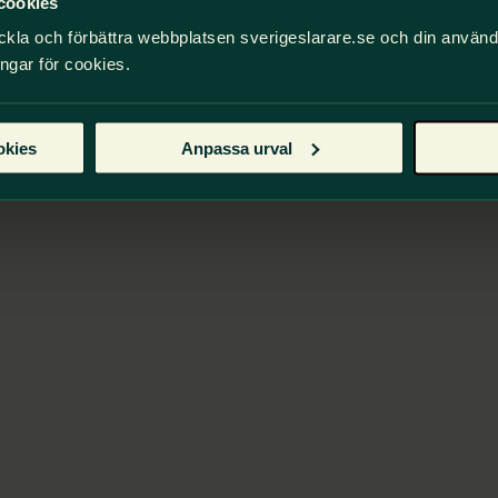
cookies
ckla och förbättra webbplatsen sverigeslarare.se och din använ
pdrag och aktuella frågor
ingar för cookies.
okies
Anpassa urval