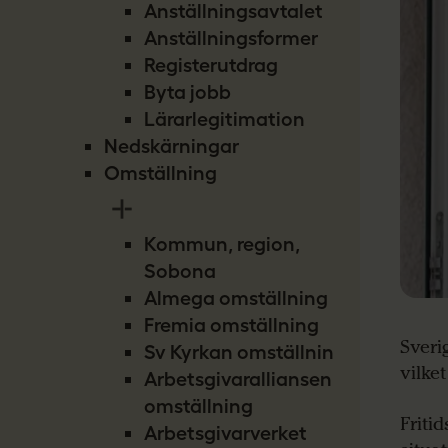
Anställningsavtalet
Anställningsformer
Registerutdrag
Byta jobb
Lärarlegitimation
Nedskärningar
Omställning
Kommun, region,
Sobona
Almega omställning
Fremia omställning
Sveri
Sv Kyrkan omställning
vilke
Arbetsgivaralliansen
omställning
Friti
Arbetsgivarverket