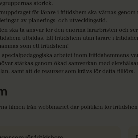
vgruppernas storlek.
nuppdraget för lärare i fritidshem ska värnas genom 
leringar av planerings- och utvecklingstid.
ten ska ta ansvar för den enorma lärarbristen och ser ti
ritidshem utbildas. Ett fritidshem utan lärare i fritidsh
ämnas som ett fritidshem!
 specialpedagogiska arbetet inom fritidshemmens v
över stärkas genom ökad samverkan med elevhälsan
lan, samt att de resurser som krävs för detta tillförs.
lm
rna filmen från webbinariet där politiken för fritidsh
ågor som rör fritidshem