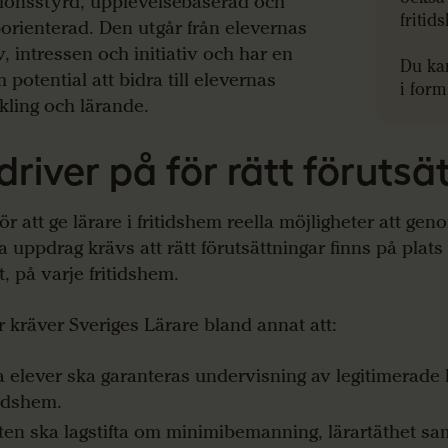
tionsstyrd, upplevelsebaserad och
fritid
orienterad. Den utgår från elevernas
, intressen och initiativ och har en
Du ka
 potential att bidra till elevernas
i for
kling och lärande.
 driver på för rätt förutsä
r att ge lärare i fritidshem reella möjligheter att geno
ga uppdrag krävs att rätt förutsättningar finns på plats
t, på varje fritidshem.
r kräver Sveriges Lärare bland annat att:
a elever ska garanteras undervisning av legitimerade l
tidshem.
ten ska lagstifta om minimibemanning, lärartäthet sam