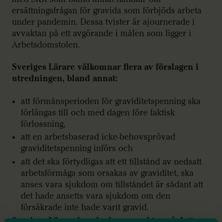
ersättningsfrågan för gravida som förbjöds arbeta
under pandemin. Dessa tvister är ajournerade i
avvaktan på ett avgörande i målen som ligger i
Arbetsdomstolen.
Sveriges Lärare välkomnar flera av förslagen i
utredningen, bland annat:
att förmånsperioden för graviditetspenning ska
förlängas till och med dagen före faktisk
förlossning,
att en arbetsbaserad icke-behovsprövad
graviditetspenning införs och
att det ska förtydligas att ett tillstånd av nedsatt
arbetsförmåga som orsakas av graviditet, ska
anses vara sjukdom om tillståndet är sådant att
det hade ansetts vara sjukdom om den
försäkrade inte hade varit gravid.
Sveriges Lärare har dock synpunkter på detta: