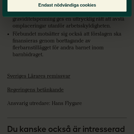
Enligt Sveriges Lärares uppfattning bör en gravid
Endast nödvändiga cookies
arbetstagare utan att förlora rätten till
graviditetspenning ges en uttrycklig rätt att avstå
omplaceringar utanför arbetsskyldigheten.
Förbundet motsätter sig också att förslagen ska
finansieras genom borttagande av
flerbarnstillägget för andra barnet inom
barnbidraget.
Sveriges Lärares remissvar
Regeringens betänkande
Ansvarig utredare: Hans Flygare
Du kanske också är intresserad