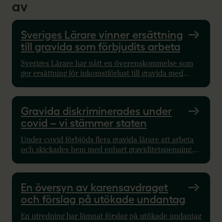
av
Sveriges Lärare vinner ersättning
till gravida som förbjudits arbeta
Sveriges Lärare har nått en överenskommelse som
ger ersättning för inkomstförlust till gravida med
arbetsförbud – även retroaktivt.
Gravida diskriminerades under
covid – vi stämmer staten
Under covid förbjöds flera gravida lärare att arbeta
och skickades hem med enbart graviditetspenning.
Diskriminering, menar Sveriges Lärare, och stämmer
staten.
En översyn av karensavdraget
och förslag på utökade undantag
En utredning har lämnat förslag på utökade undantag