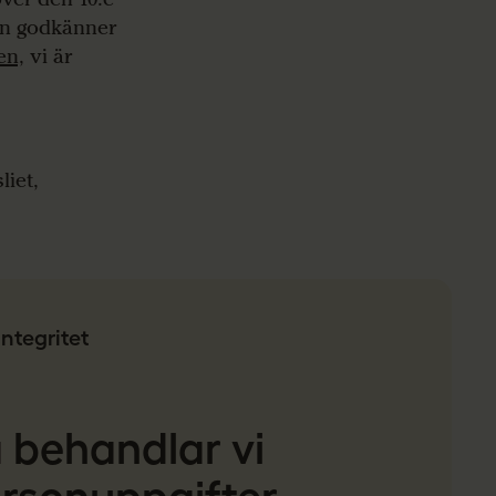
pen godkänner
en,
vi är
liet,
Integritet
 behandlar vi