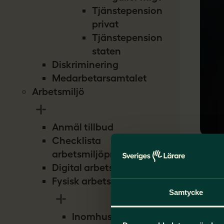
Tjänstepension
privat
Tjänstepension
staten
Diskriminering
Medarbetarsamtalet
Arbetsmiljö
Anmäl tillbud
Checklista
arbetsmiljöproblem
Digital arbetsmiljö
Fysisk arbetsmiljö
Samtycke
Inomhusmiljö