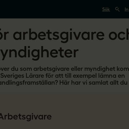
S
ö
In
k
p
å
ör arbetsgivare oc
s
v
e
r
yndigheter
i
g
e
s
ver du som arbetsgivare eller myndighet kom
l
ä
Sveriges Lärare för att till exempel lämna en
r
andlingsframställan? Här har vi samlat allt du
a
r
e
.
s
e
Arbetsgivare