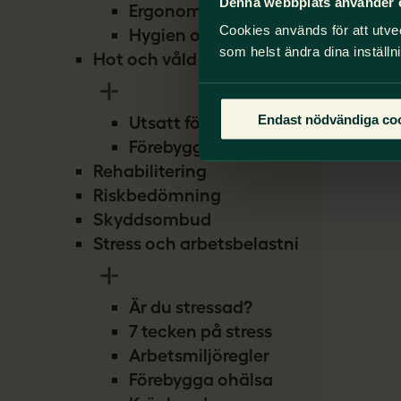
Denna webbplats använder 
Ergonomi
Cookies används för att utve
Hygien och smitta
som helst ändra dina inställn
Hot och våld
Endast nödvändiga co
Utsatt för hot
Förebygg hot
Rehabilitering
Riskbedömning
Skyddsombud
Stress och arbetsbelastning
Är du stressad?
7 tecken på stress
Arbetsmiljöregler
Förebygga ohälsa