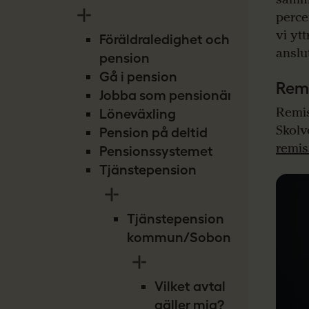
perce
vi yt
Föräldraledighet och
anslu
pension
Gå i pension
Rem
Jobba som pensionär
Remis
Löneväxling
Skolve
Pension på deltid
remis
Pensionssystemet
Tjänstepension
Tjänstepension
kommun/Sobona
Vilket avtal
gäller mig?