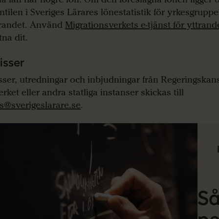
ntilen i Sveriges Lärares lönestatistik för yrkesgrup
trandet. Använd
Migrationsverkets e-tjänst för yttrand
tna dit.
isser
ser, utredningar och inbjudningar från Regeringskans
rket eller andra statliga instanser skickas till
s@sverigeslarare.se
.
Så