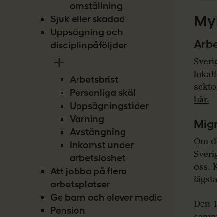
omställning
My
Sjuk eller skadad
Uppsägning och
Arb
disciplinpåföljder
Sveri
lokal
Arbetsbrist
sektor
Personliga skäl
här.
Uppsägningstider
Varning
Migr
Avstängning
Om de
Inkomst under
Sveri
arbetslöshet
oss. 
Att jobba på flera
lägsta
arbetsplatser
Ge barn och elever medicin
Den 1
Pension
samma