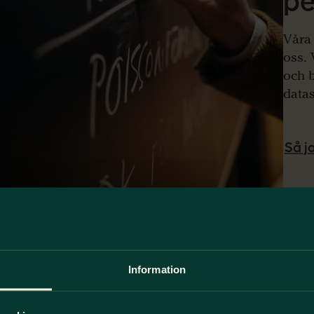
pe
Våra 
oss. 
och b
datas
Så j
Information