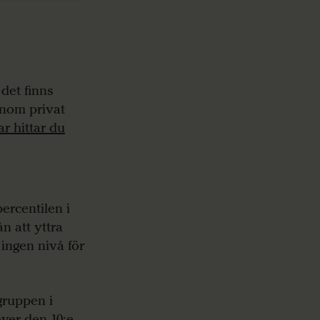
det finns
inom privat
ar hittar du
ercentilen i
n att yttra
 ingen nivå för
gruppen i
ver den 10:e