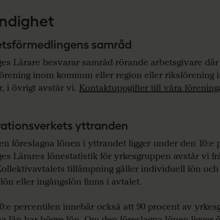
ndighet
etsförmedlingens samråd
ges Lärare besvarar samråd rörande arbetsgivare där 
förening inom kommun eller region eller riksförening 
, i övrigt avstår vi.
Kontaktuppgifter till våra förening
ationsverkets yttranden
n föreslagna lönen i yttrandet ligger under den 10:e p
ges Lärares lönestatistik för yrkesgruppen avstår vi frå
Kollektivavtalets tillämpning gäller individuell lön och
lön eller ingångslön finns i avtalet.
0:e percentilen innebär också att 90 procent av yrkes
 län har högre lön. Om den föreslagna lönen ligger ö