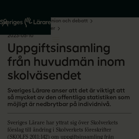
Start
Om oss
Opinion och debatt
Remissvar och skrivelser
2023-05-10
Uppgiftsinsamling
från huvudmän inom
skolväsendet
Sveriges Lärare anser att det är viktigt att
så mycket av den offentliga statistiken som
möjligt är nedbrytbar på individnivå.
Sveriges Lärare har yttrat sig över Skolverkets
förslag till ändring i Skolverkets föreskrifter
(SKOLFS 2011:142) om uppgiftsinsamling från