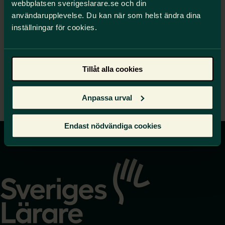
webbplatsen sverigeslarare.se och din
Rapporten visar att resultatskillnader ökar markant
användarupplevelse. Du kan när som helst ändra dina
mellan elever från olika bakgrunder. Sveriges Lärare
inställningar för cookies.
kräver reformer för likvärdighet och starkare
resurser.
Statens ansvar för skolan
Tillåt alla cookies
Sveriges Lärare tillstyrker stora delar av
utredningens förslag. Dessutom delar vi den
Anpassa urval
problemformulering och analys som utredningen
gör.
Endast nödvändiga cookies
Gå
till
startsidan