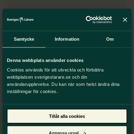
Samtycke
Information
Om
Denna webbplats använder cookies
Cookies används för att utveckla och förbättra
webbplatsen sverigeslarare.se och din
Pensionär på deltid – så funkar det
användarupplevelse. Du kan när som helst ändra dina
För dig som vill trappa ner i slutet av ditt
inställningar för cookies.
yrkesliv finns olika möjligheter till
deltidspension. Det krävs dock att du är
överens med din arbetsgivare.
Tillåt alla cookies
Om att trappa ned och jobba deltid inför pension
Anpassa urval