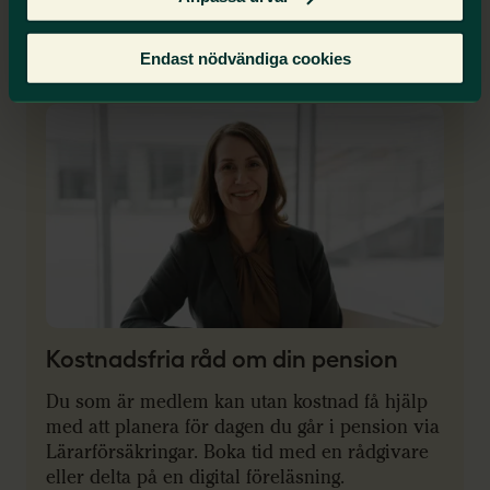
Medlemsförmån
Endast nödvändiga cookies
Kostnadsfria råd om din pension
Du som är medlem kan utan kostnad få hjälp
med att planera för dagen du går i pension via
Lärarförsäkringar. Boka tid med en rådgivare
eller delta på en digital föreläsning.