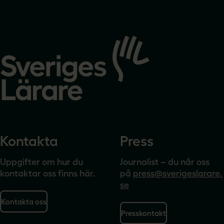
Gå
till
startsidan
Kontakta
Press
Uppgifter om hur du
Journalist – du når oss
kontaktar oss finns här.
på
press@sverigeslarare.
se
Kontakta oss
Presskontakt