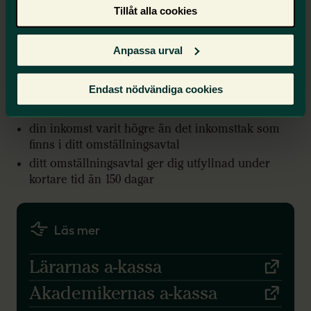
varit anställd tillräckligt länge eller för att din
Tillåt alla cookies
arbetsgivare inte har kollektivavtal, kan du istället
få ersättning från inkomstförsäkringen.
Anpassa urval
Med utfyllnad från omställningsavtal
Du kan även få ytterligare ersättning från
Endast nödvändiga cookies
inkomstförsäkringen om
din inkomst varit högre än det inkomsttak som
finns i ditt omställningsavtal
ditt omställningsavtal ger dig utfyllnad under
kortare tid än 150 dagar
Läs mer
Lärarnas a-kassa
Akademikernas a-kassa