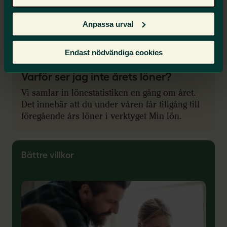
Ha koll på löneläget via vår mest populära
medlemsförmån Min lön och förbered dig med vår
Anpassa urval
checklista inför lönesamtalet.
Endast nödvändiga cookies
Varför ser jag inte årets löner?
Vi samlar in lönestatistiken en gång om året.
Det innebär att du under våren får tillgång till
föregående års löner i verktyget Min lön.
Bättre villkor