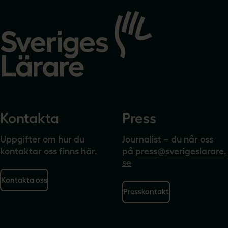
Gå
till
startsidan
Kontakta
Press
Uppgifter om hur du
Journalist – du når oss
kontaktar oss finns här.
på
press@sverigeslarare.
se
Kontakta oss
Presskontakt