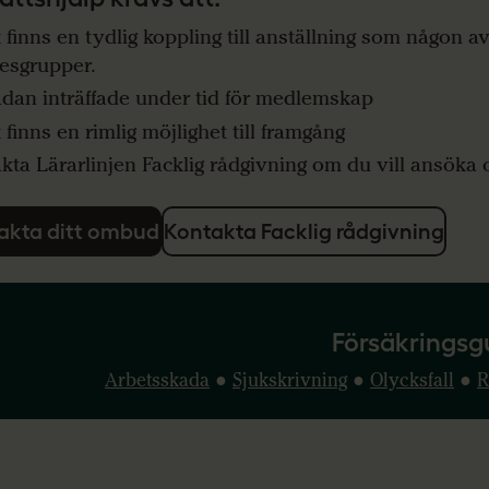
 finns en tydlig koppling till anställning som någon a
esgrupper.
dan inträffade under tid för medlemskap
 finns en rimlig möjlighet till framgång
kta Lärarlinjen Facklig rådgivning om du vill ansöka 
akta ditt ombud
Kontakta Facklig rådgivning
Försäkringsg
Arbetsskada
●
Sjukskrivning
●
Olycksfall
●
R