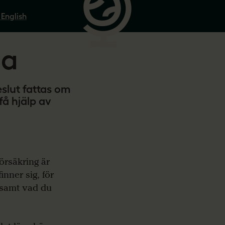
 English
da
eslut fattas om
å hjälp av
örsäkring är
inner sig, för
 samt vad du