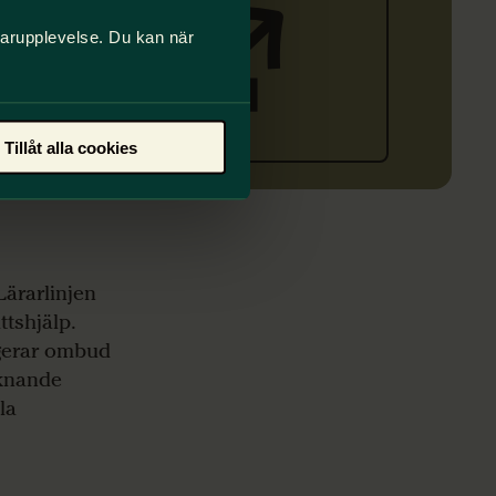
darupplevelse. Du kan när
ortalen
Tillåt alla cookies
Lärarlinjen
ttshjälp.
agerar ombud
iknande
la