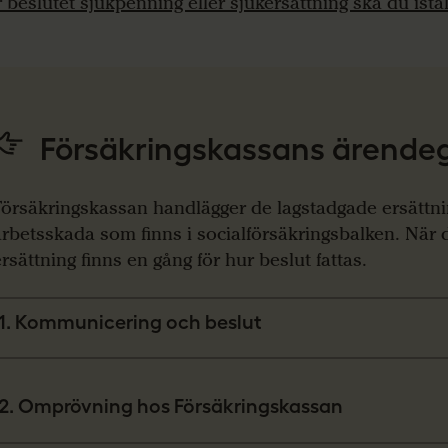
r beslutet sjukpenning eller sjukersättning ska du istäl
Försäkringskassans ärende
Försäkringskassan handlägger de lagstadgade ersättn
arbetsskada som finns i socialförsäkringsbalken. När
rsättning finns en gång för hur beslut fattas.
1. Kommunicering och beslut
2. Omprövning hos Försäkringskassan