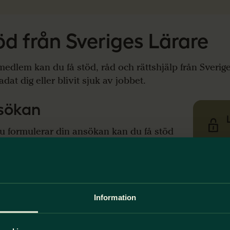
öd från Sveriges Lärare
edlem kan du få stöd, råd och rättshjälp från Sverig
adat dig eller blivit sjuk av jobbet.
sökan
u formulerar din ansökan kan du få stöd
din lokala fackliga organisation. Du äger
ditt ärende och ditt arbetsplats- eller
Fört
sombud skriver inte ansökan åt dig, men
e råd och stöd.
I Port
Information
förtr
prövning