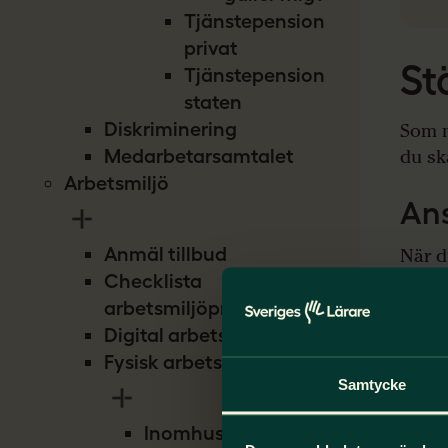
Tjänstepension
privat
St
Tjänstepension
staten
Diskriminering
Som m
du sk
Medarbetarsamtalet
Arbetsmiljö
An
Anmäl tillbud
När d
från 
Checklista
själv 
arbetsmiljöproblem
skydd
Digital arbetsmiljö
kan g
Fysisk arbetsmiljö
Samtycke
Om
Inomhusmiljö