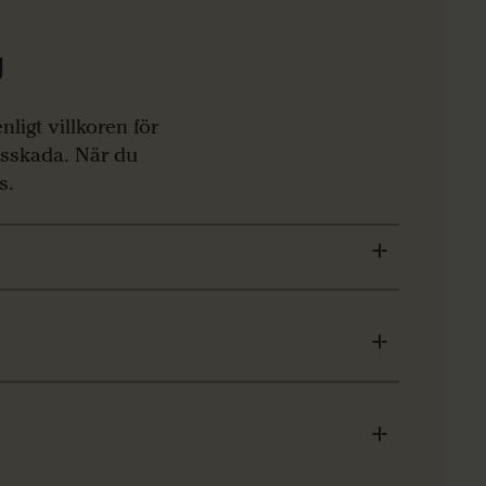
g
ligt villkoren för
tsskada. När du
s.