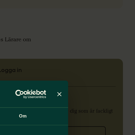
es Lärare om
Logga in
roendevald
alen finns mer information för dig som är fackligt
Om
oendevald