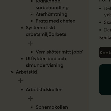
Kränkande
särbehandling
Det
Återhämtning
yrk
Prata med chefen
Ska
Systematiskt
Det
arbetsmiljöarbete
Konta
Vem sköter mitt jobb?
Kont
Utflykter, bad och
simundervisning
Arbetstid
Arbetstidskollen
Schemakollen