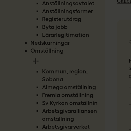
Gälle
Anställningsavtalet
Anställningsformer
Registerutdrag
Byta jobb
Lärarlegitimation
Nedskärningar
Omställning
Kommun, region,
e
Sobona
Almega omställning
Fremia omställning
Sv Kyrkan omställning
Arbetsgivaralliansen
omställning
Arbetsgivarverket