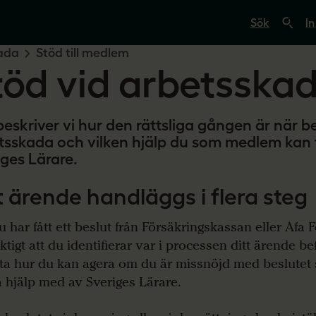
S
ö
In
k
p
ada
Stöd till medlem
å
töd vid arbetsska
s
v
e
r
i
beskriver vi hur den rättsliga gången är när b
g
tsskada och vilken hjälp du som medlem kan f
e
s
iges Lärare.
l
ä
r
t ärende handläggs i flera steg
a
r
 har fått ett beslut från Försäkringskassan eller Afa F
e
.
ktigt att du identifierar var i processen ditt ärende bef
s
eta hur du kan agera om du är missnöjd med beslutet
e
å hjälp med av Sveriges Lärare.