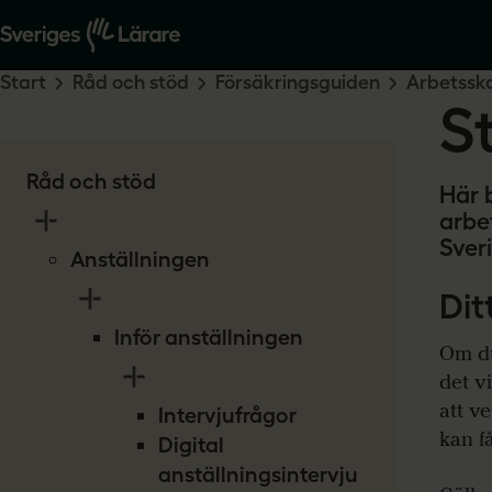
Start
Råd och stöd
Försäkringsguiden
Arbetssk
S
Råd och stöd
Här 
arbe
Sver
Anställningen
Dit
Inför anställningen
Om du
det vi
att v
Intervjufrågor
kan f
Digital
anställningsintervju