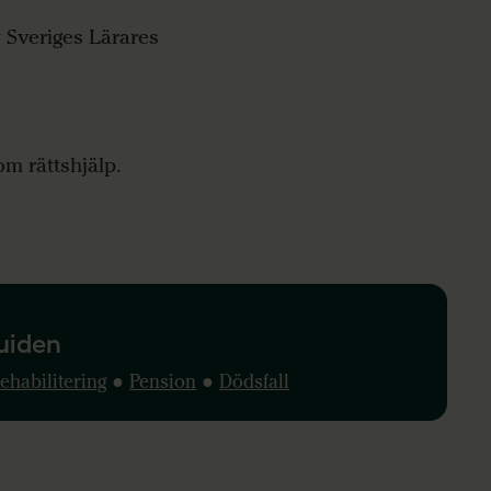
v Sveriges Lärares
om rättshjälp.
uiden
ehabilitering
●
Pension
●
Dödsfall