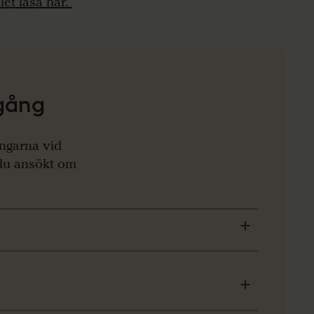
let läsa här.
gång
ingarna vid
 du ansökt om