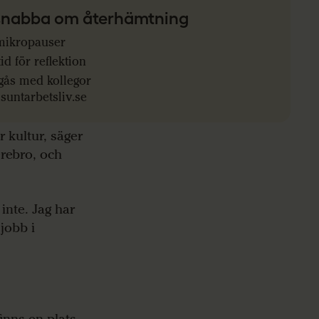
 snabba om återhämtning
mikropauser
id för reflektion
ås med kollegor
 suntarbetsliv.se
r kultur, säger
Örebro, och
 inte. Jag har
 jobb i
 finns en plats