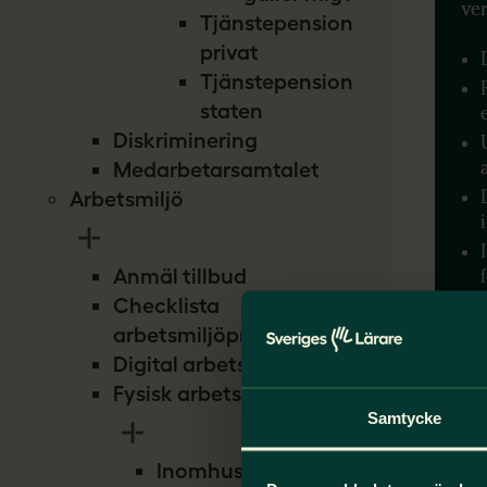
ve
Tjänstepension
privat
Tjänstepension
staten
Diskriminering
Medarbetarsamtalet
Arbetsmiljö
Anmäl tillbud
Checklista
arbetsmiljöproblem
Digital arbetsmiljö
Fysisk arbetsmiljö
Samtycke
Inomhusmiljö