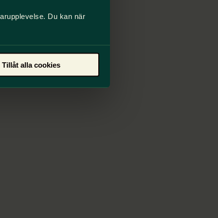
darupplevelse. Du kan när
 Lärare som är
m är nya lärare
Tillåt alla cookies