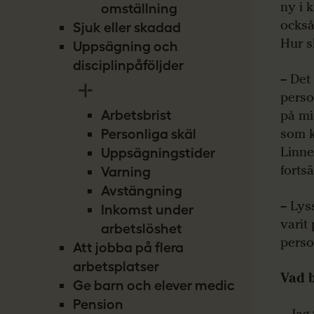
ny i 
omställning
också
Sjuk eller skadad
Hur s
Uppsägning och
disciplinpåföljder
– Det
perso
på mi
Arbetsbrist
som k
Personliga skäl
Linne
Uppsägningstider
fortsä
Varning
Avstängning
– Lys
Inkomst under
varit
arbetslöshet
perso
Att jobba på flera
arbetsplatser
Vad 
Ge barn och elever medicin
Pension
– Jag 