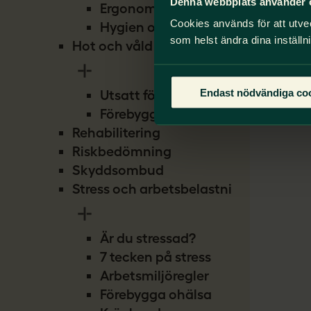
Text:
Denna webbplats använder 
Ergonomi
Cookies används för att utve
Hygien och smitta
Artik
som helst ändra dina inställn
Hot och våld
rikta
och g
Endast nödvändiga co
Utsatt för hot
Förebygg hot
Rehabilitering
Riskbedömning
Skyddsombud
Stress och arbetsbelastning
Är du stressad?
7 tecken på stress
Arbetsmiljöregler
Förebygga ohälsa