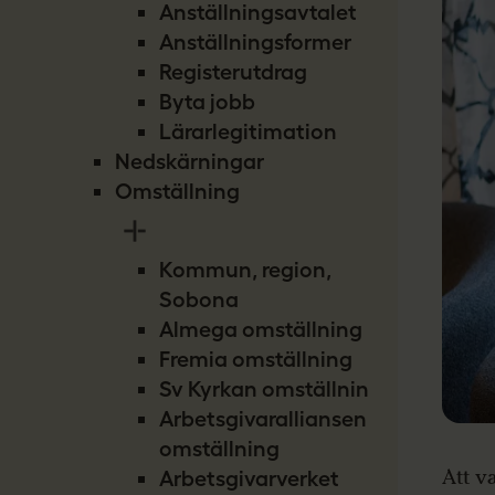
Anställningsavtalet
Anställningsformer
Registerutdrag
Byta jobb
Lärarlegitimation
Nedskärningar
Omställning
Kommun, region,
Sobona
Almega omställning
Fremia omställning
Sv Kyrkan omställning
Arbetsgivaralliansen
omställning
Att v
Arbetsgivarverket