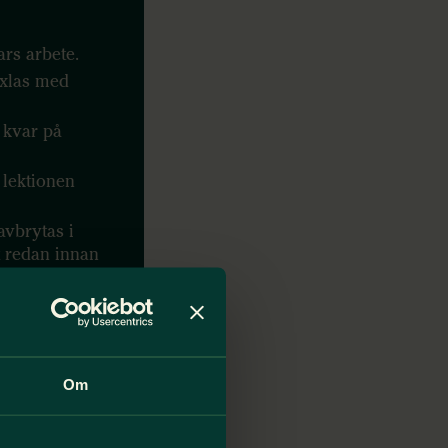
ars arbete.
äxlas med
 kvar på
 lektionen
avbrytas i
tt redan innan
na under dagen?
lltid vända dig
Om