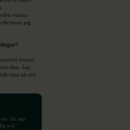
m
 andra vuxna
 eftersom jag
llegor?
lrummet svarar
 och fika. Jag
ll visa att det
ivet. Du ska
dig och