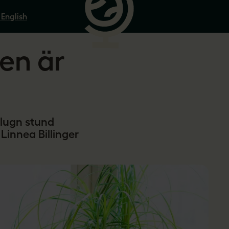
 English
ten är
 lugn stund
Linnea Billinger