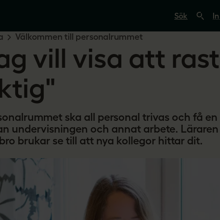
S
ö
In
k
p
a
Välkommen till personalrummet
å
ag vill visa att ras
s
v
e
r
ktig"
i
g
e
s
rsonalrummet ska all personal trivas och få en
l
ä
an undervisningen och annat arbete. Läraren 
r
bro brukar se till att nya kollegor hittar dit.
a
r
e
.
s
e