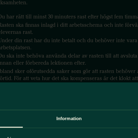
rksamheten.
Du har rätt till minst 30 minuters rast efter högst fem timm
Rasten ska finnas inlagd i ditt arbetsschema och inte förv
elevernas rast.
Under din rast har du inte betalt och du behöver inte vara
arbetsplatsen.
Du ska inte behöva använda delar av rasten till att avsluta
innan eller förbereda lektionen efter.
Ibland sker oförutsedda saker som gör att rasten behöver 
förtid. För att veta hur det ska kompenseras är det klokt a
ha bestämt det ihop med din chef.
Har du synpunkter på lärarrummet eller rasterna/pauser
Prata med rektorn eller din närmaste chef. Du kan också a
till ditt fackförbund.
Information