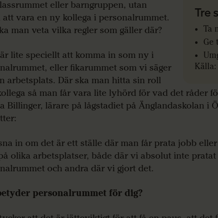
klassrummet eller barngruppen, utan
Tre
 att vara en ny kollega i personalrummet.
Ta 
ka man veta vilka regler som gäller där?
Ge t
 är lite speciellt att komma in som ny i
Umg
Källa:
nalrummet, eller fikarummet som vi säger
n arbetsplats. Där ska man hitta sin roll
ollega så man får vara lite lyhörd för vad det råder fö
a Billinger, lärare på lågstadiet på Änglandaskolan i 
tter:
sna in om det är ett ställe där man får prata jobb eller
 på olika arbetsplatser, både där vi absolut inte pratat
nalrummet och andra där vi gjort det.
betyder personalrummet för dig?
tycker att det är jätteviktigt för att få en paus, att det