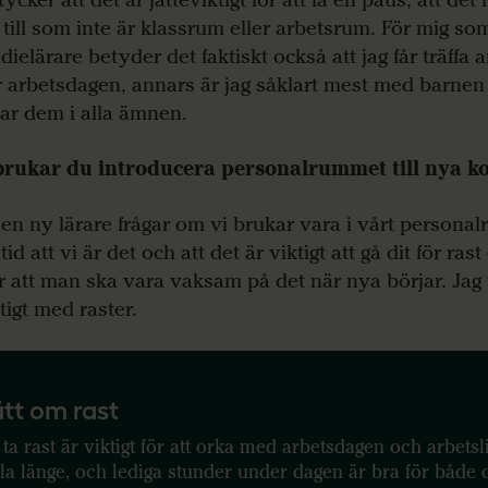
å till som inte är klassrum eller arbetsrum. För mig so
adielärare betyder det faktiskt också att jag får träffa
 arbetsdagen, annars är jag såklart mest med barnen
har dem i alla ämnen.
rukar du introducera personalrummet till nya ko
en ny lärare frågar om vi brukar vara i vårt persona
ltid att vi är det och att det är viktigt att gå dit för rast
r att man ska vara vaksam på det när nya börjar. Jag vi
tigt med raster.
tt om rast
 ta rast är viktigt för att orka med arbetsdagen och arbetsl
la länge, och lediga stunder under dagen är bra för både 