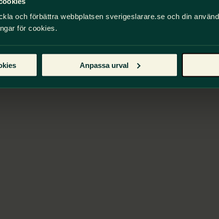
 Alexandra Larsson
cookies
ckla och förbättra webbplatsen sverigeslarare.se och din använ
eln publicerades ursprungligen i en specialutgåva av Vi
ingar för cookies.
d till nyexaminerade lärare. Specialutgåvan heter: Vi so
avs ut våren 2025.
okies
Anpassa urval