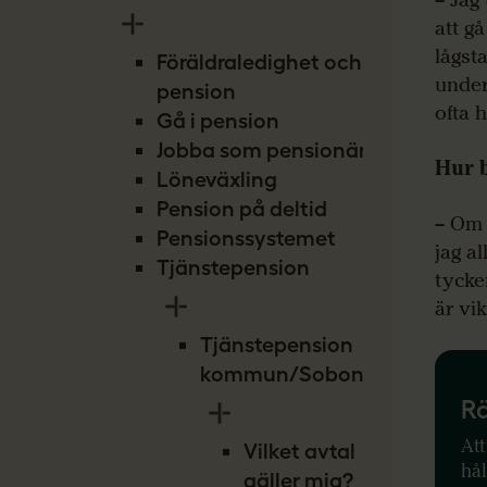
att g
lågst
Föräldraledighet och
under
pension
ofta 
Gå i pension
Jobba som pensionär
Hur b
Löneväxling
Pension på deltid
– Om 
Pensionssystemet
jag al
Tjänstepension
tycke
är vik
Tjänstepension
kommun/Sobona
Rä
Att
Vilket avtal
hål
gäller mig?