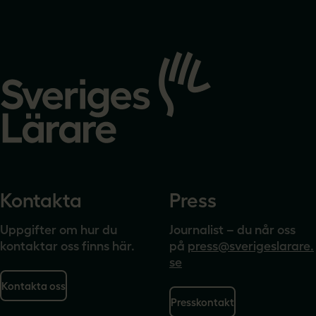
Gå
till
startsidan
Kontakta
Press
Uppgifter om hur du
Journalist – du når oss
kontaktar oss finns här.
på
press@sverigeslarare.
se
Kontakta oss
Presskontakt