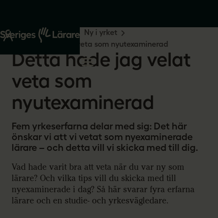
Start
Din yrkesroll
Ny i yrket
Detta hade jag velat veta som nyutexaminerad
Detta hade jag velat
veta som
nyutexaminerad
Fem yrkeserfarna delar med sig: Det här
önskar vi att vi vetat som nyexaminerade
lärare – och detta vill vi skicka med till dig.
Vad hade varit bra att veta när du var ny som
lärare? Och vilka tips vill du skicka med till
nyexaminerade i dag? Så här svarar fyra erfarna
lärare och en studie- och yrkesvägledare.