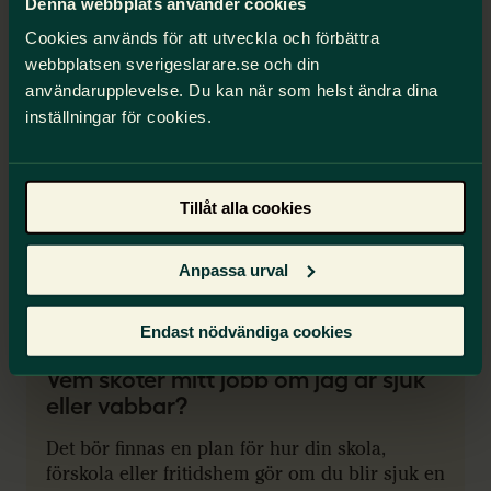
Denna webbplats använder cookies
Cookies används för att utveckla och förbättra
webbplatsen sverigeslarare.se och din
Råd och stöd
användarupplevelse. Du kan när som helst ändra dina
inställningar för cookies.
Tillåt alla cookies
Anpassa urval
Endast nödvändiga cookies
Vem sköter mitt jobb om jag är sjuk
eller vabbar?
Det bör finnas en plan för hur din skola,
förskola eller fritidshem gör om du blir sjuk en