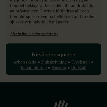
Ida jobbar som gymnasielärare. En dag får
hon det beklagliga beskedet att hon drabbats
av bröstcancer. Givetvis förändras allt och
hon blir sjukskriven på heltid i ett år. Därefter
sjukskriven halvtid i 8 månader.
Så här fick Ida rätt ersättning
Försäkringsguiden
Arbetsskada
●
Sjukskrivning
●
Olycksfall
●
Rehabilitering
●
Pension
●
Dödsfall
Gå
till