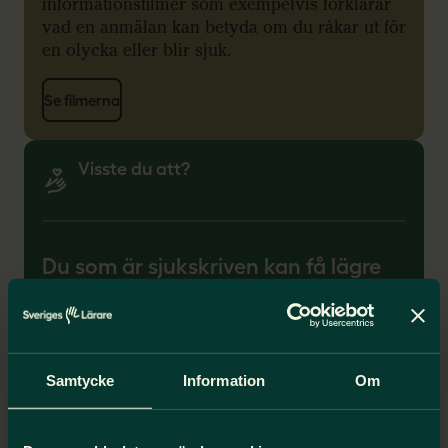
informationsfilmer som exempelvis förklarar
vad en anmälan kan betyda om du råkar ut för
en olycka eller blir sjuk.
Se filmerna
Visste du att?
Du som är sjukskriven kan få lägre
medlemsavgift
Arbetar du mindre än 75 procent på grund av
sjukskrivning? Då kan du ansöka om
reducerad medlemsavgift under
Samtycke
Information
Om
sjukskrivningsperioden.
Logga in och ansök om lägre avgift