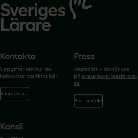
startsidan
Kontakta
Press
Uppgifter om hur du
Journalist – du når oss
kontaktar oss finns här.
på
press@sverigeslarare.
se
Kontakta oss
Presskontakt
Kansli