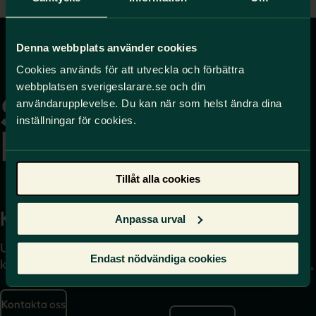
Denna webbplats använder cookies
Gå
Cookies används för att utveckla och förbättra
till
webbplatsen sverigeslarare.se och din
startsidan
användarupplevelse. Du kan när som helst ändra dina
inställningar för cookies.
Tillåt alla cookies
Kontakta
Press
Anpassa urval
Uppgifter om hur du
Journalist – du når oss
Endast nödvändiga cookies
kontaktar oss finns här.
på
press@sverigeslarare.
se
Kontakta oss