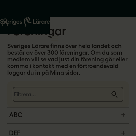
Start
Om oss
Föreningar
Sveriges Lärare finns över hela landet och
består av över 300 föreningar. Om du som
medlem vill se vad just din förening gör eller
komma i kontakt med en förtroendevald
loggar du in på Mina sidor.
S
ö
k
p
å
f
ABC
ö
r
e
n
DEF
i