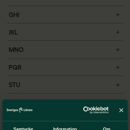
n
g
GHI
JKL
MNO
PQR
STU
VWX
YZÅÄÖ
Samtycke
Information
Om