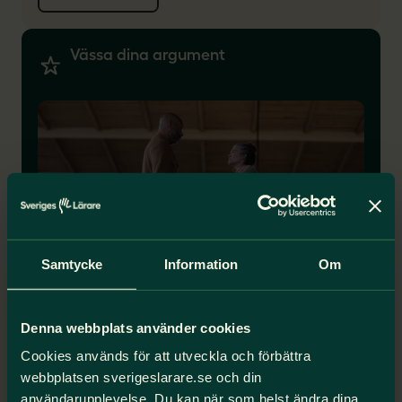
Vässa dina argument
Samtycke
Information
Om
Metodstöd för tjänsteplaneringen
Denna webbplats använder cookies
inom kommunal sektor
Cookies används för att utveckla och förbättra
Kommunalt anställd? Med detta fördjupade
webbplatsen sverigeslarare.se och din
metodstöd kan du använda kollektivavtalet
användarupplevelse. Du kan när som helst ändra dina