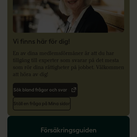
Vi finns här för dig!
En av dina medlemsförmåner är att du har
tillgång till experter som svarar på det mesta
som rör dina rättigheter på jobbet. Välkommen
att höra av dig!
Sök bland frågor och svar
Ställ en fråga på Mina sidor
Försäkringsguiden