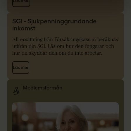
Läs mer.
SGI - Sjukpenninggrundande
inkomst
All ersättning från Försäkringskassan beräknas
utifrån din SGI. Läs om hur den fungerar och
hur du skyddar den om du inte arbetar.
Läs mer
Medlemsförmån