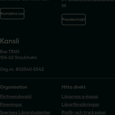
se
Kontakta oss
Presskontakt
Kansli
Box 17061
104 62 Stockholm
Org.nr. 802540-5542
Organisation
Hitta direkt
Förtroendevald
Lärarnas a-kassa
Föreningar
Lärarförsäkringar
Sveriges Lärarstudenter
Profil- och trycksaker