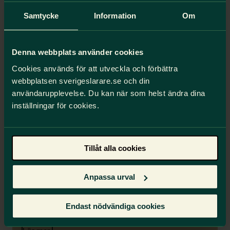
Se dina medlemsförsäkringar
Samtycke
Information
Om
Din anställning
Denna webbplats använder cookies
Om du får sjukersättning kan det hända att din
Cookies används för att utveckla och förbättra
arbetsgivare vill avsluta din anställning. Detta kan
kännas oroande och väcka många frågor kring dina
webbplatsen sverigeslarare.se och din
rättigheter och vad som gäller enligt lag och
användarupplevelse. Du kan när som helst ändra dina
avtal. Skulle detta ske så ska du
kontakta Sveriges
inställningar för cookies.
Lärare
.
Avslag från Försäkringskassan
Tillåt alla cookies
Har Försäkringskassan nekat eller dragit in din
sjukpenning eller sjukersättning? Vi har samlat
Anpassa urval
det viktigaste som du behöver tänka på. Som
medlem kan du få stöd i kontakten med
arbetsgivaren.
Endast nödvändiga cookies