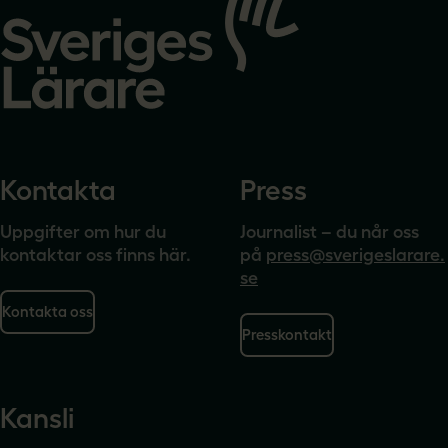
till
startsidan
Kontakta
Press
Uppgifter om hur du
Journalist – du når oss
kontaktar oss finns här.
på
press@sverigeslarare.
se
Kontakta oss
Presskontakt
Kansli