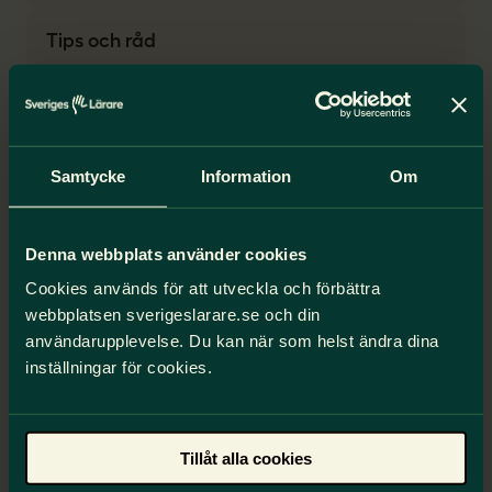
Tips och råd
Samtycke
Information
Om
Denna webbplats använder cookies
Cookies används för att utveckla och förbättra
webbplatsen sverigeslarare.se och din
användarupplevelse. Du kan när som helst ändra dina
Så kan ni påverka
inställningar för cookies.
tjänsteplaneringen
Planeringen inför nästa verksamhetsår är ett
bra tillfälle att påverka er arbetssituation och
Tillåt alla cookies
era förutsättningar. På en del arbetsplatser