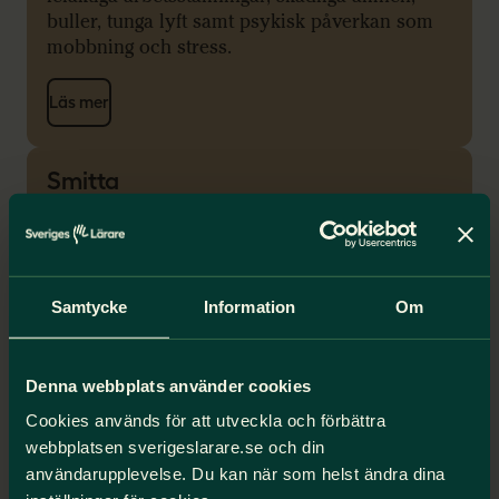
buller, tunga lyft samt psykisk påverkan som
mobbning och stress.
Läs mer
Smitta
För att en smittsam sjukdom ska kunna räknas
som arbetsskada krävs bland annat att du fått
långvariga besvär och att du kan visa att det
är just i arbetet som du smittats.
Samtycke
Information
Om
Läs mer
Denna webbplats använder cookies
Afa Försäkring
Cookies används för att utveckla och förbättra
webbplatsen sverigeslarare.se och din
Afa är det enda försäkringsbolag i Sverige som
användarupplevelse. Du kan när som helst ändra dina
administrerar trygghetsförsäkringar vid