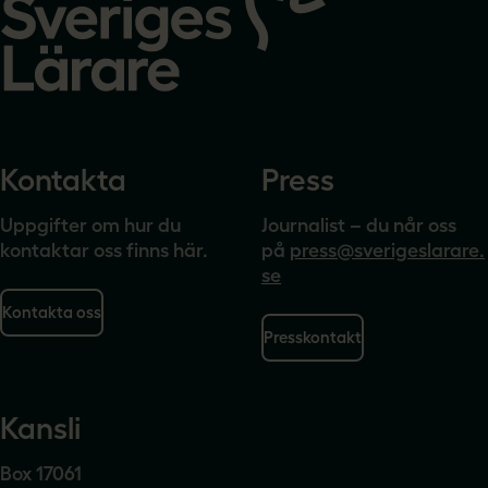
startsidan
Kontakta
Press
Uppgifter om hur du
Journalist – du når oss
kontaktar oss finns här.
på
press@sverigeslarare.
se
Kontakta oss
Presskontakt
Kansli
Box 17061