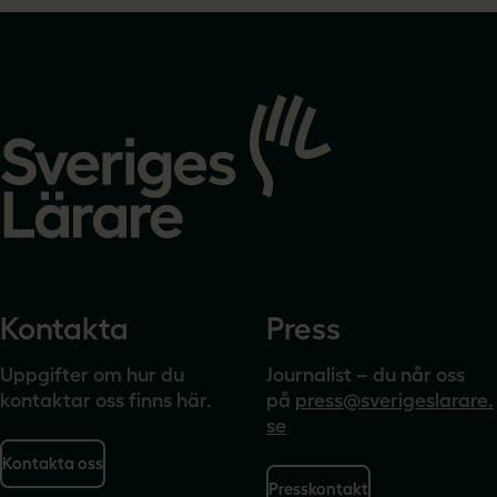
Gå
till
startsidan
Kontakta
Press
Uppgifter om hur du
Journalist – du når oss
kontaktar oss finns här.
på
press@sverigeslarare.
se
Kontakta oss
Presskontakt