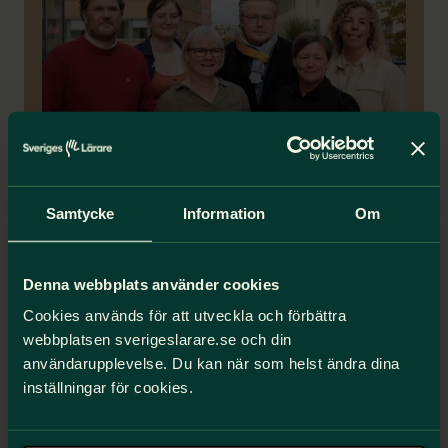
Lärarnas yrkesetiska råd
Samtycke
Information
Om
Yrkesetiska rådet ansvarar för att göra de
yrkesetiska principerna mer kända och ta
Denna webbplats använder cookies
fram stöd i yrkesetiska frågor. I rådet sitter
verksamma lärare och forskare.
Cookies används för att utveckla och förbättra
webbplatsen sverigeslarare.se och din
Uppdrag och aktuella frågor
användarupplevelse. Du kan när som helst ändra dina
inställningar för cookies.
Exempel på yrkesetiska utmaningar