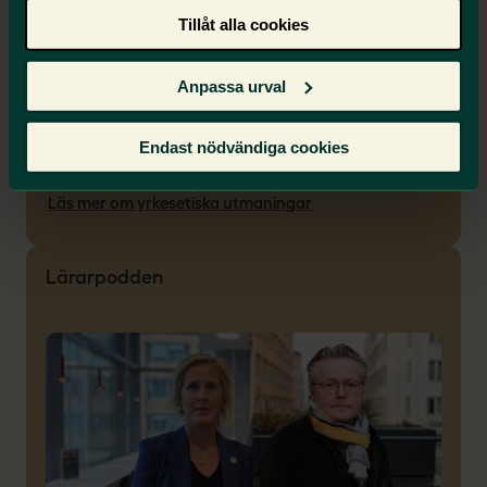
De yrkesetiska utmaningar som lärare ställs
Tillåt alla cookies
inför kan ibland få stora konsekvenser. Ta del
av uttalanden från Lärarnas yrkesetiska råd
Anpassa urval
som ett stöd i yrkesetiska utmaningar samt för
gemensamma yrkesetiska reflektioner på
arbetsplatsen.
Endast nödvändiga cookies
Läs mer om yrkesetiska utmaningar
Lärarpodden