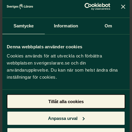
Kontakt
Välkommen att kontakta oss i frågor som rör
lärares yrkesetik.
Samtycke
Information
Om
Skriv till
yrkesetik@sverigeslarare.se
Lärares yrkesetiska principer
Denna webbplats använder cookies
Cookies används för att utveckla och förbättra
Varje dag gör vi lärare en mängd etiska
webbplatsen sverigeslarare.se och din
överväganden. Till vårt stöd har vi yrkesetiska
användarupplevelse. Du kan när som helst ändra dina
principer.
inställningar för cookies.
Läs mer om lärares yrkesetik
Tillåt alla cookies
Anpassa urval