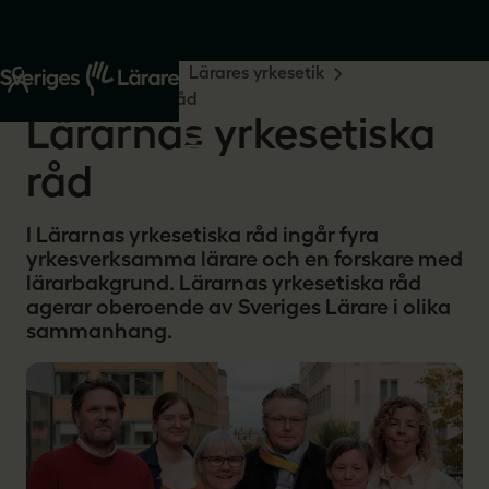
Start
Din yrkesroll
Lärares yrkesetik
Lärarnas yrkesetiska råd
Lärarnas yrkesetiska
råd
I Lärarnas yrkesetiska råd ingår fyra
yrkesverksamma lärare och en forskare med
lärarbakgrund. Lärarnas yrkesetiska råd
agerar oberoende av Sveriges Lärare i olika
sammanhang.