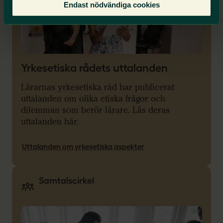
Endast nödvändiga cookies
Yrkesetiska rådets uttalanden
Lärarnas yrkesetiska råd har publicerat
uttalanden om olika etiska frågor och
dilemman som berör lärare. Läs deras
uttalanden här.
Uttalanden om yrkesetiska aspekter
Samtalscirkel