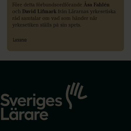
Före detta förbundsordförande
Åsa Fahlén
och
David Lifmark
från Lärarnas yrkesetiska
råd samtalar om vad som händer när
yrkesetiken ställs på sin spets.
Lyssna
Gå
till
startsidan