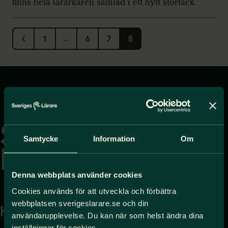
finns hela lärarkåren samlad i ett nytt storfack.
1
…
6
7
8
Gå
till
startsidan
Samtycke
Information
Om
Denna webbplats använder cookies
Cookies används för att utveckla och förbättra
webbplatsen sverigeslarare.se och din
Kontakta
Press
användarupplevelse. Du kan när som helst ändra dina
inställningar för cookies.