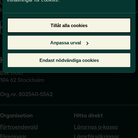
Uppgifter om hur du
Journalist – du når oss
kontaktar oss finns här.
på
press@sverigeslarare.
se
Tillåt alla cookies
Kontakta oss
Presskontakt
Anpassa urval
Kansli
Endast nödvändiga cookies
Box 17061
104 62 Stockholm
Org.nr. 802540-5542
Organisation
Hitta direkt
Förtroendevald
Lärarnas a-kassa
Föreningar
Lärarförsäkringar