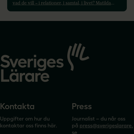
vad de vill – i relationer, i samtal, i livet? Matilda
Strömberg Djäken, sexualupplysare, lärare och
föreläsare på RFSU, visar hur vi gör det lättare att
undervisa om det svåra – och viktigaste.
Gå
till
startsidan
Kontakta
Press
Uppgifter om hur du
Journalist – du når oss
kontaktar oss finns här.
på
press@sverigeslarare.
se