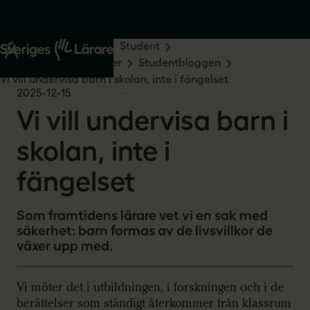
Start
Din yrkesroll
Student
Sveriges Lärarstudenter
Studentbloggen
Vi vill undervisa barn i skolan, inte i fängelset
2025-12-15
Vi vill undervisa barn i
skolan, inte i
fängelset
Som framtidens lärare vet vi en sak med
säkerhet: barn formas av de livsvillkor de
växer upp med.
Vi möter det i utbildningen, i forskningen och i de
berättelser som ständigt återkommer från klassrum